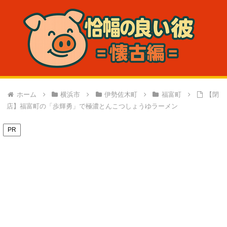
ホーム
横浜市
伊勢佐木町
福富町
【閉
店】福富町の「歩輝勇」で極濃とんこつしょうゆラーメン
PR