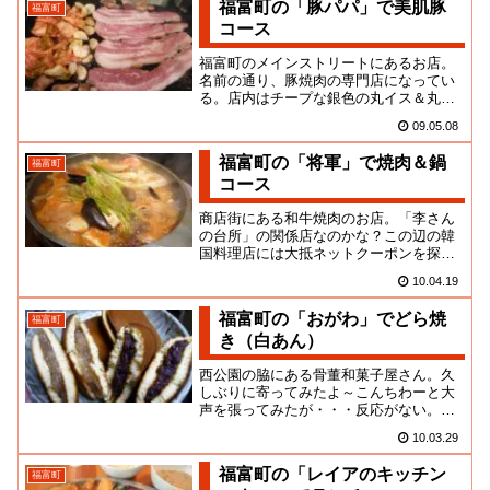
福富町の「豚パパ」で美肌豚
福富町
コース
福富町のメインストリートにあるお店。
名前の通り、豚焼肉の専門店になってい
る。店内はチープな銀色の丸イス＆丸テ
ーブルの屋台風。そんなに人ッ気のある
09.05.08
イメージではなかったのだけど...
福富町の「将軍」で焼肉＆鍋
福富町
コース
商店街にある和牛焼肉のお店。「李さん
の台所」の関係店なのかな？この辺の韓
国料理店には大抵ネットクーポンを探し
て出かけるのだが、毎度、目につきなが
10.04.19
らも、なんとなく見送ってしま...
福富町の「おがわ」でどら焼
福富町
き（白あん）
西公園の脇にある骨董和菓子屋さん。久
しぶりに寄ってみたよ～こんちわーと大
声を張ってみたが・・・反応がない。や
はり。わずかにTVの音が聞こえる奥を覗
10.03.29
いてみると、じいさん、ばあ...
福富町の「レイアのキッチン
福富町