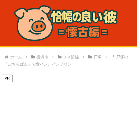
ホーム
横浜市
ＪＲ沿線
戸塚
戸塚の
「ぷちらぱん」で食パン、パンプリン
PR