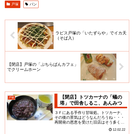
戸塚
パン
ラピス戸塚の「いたずらや」でイカ天
（そば入）
【閉店】戸塚の「ぷちらぱんカフェ」
でクリームホーン
【閉店】トツカーナの「蟻の
戸塚
塔」で田舎しるこ、あんみつ
３Ｆにある手作り甘味処。トツカーナ、
その後の景気はどうなんだろうね・・・
再開発の恩恵を受けた旧店はそう多くな
いような気もするな。このお店は商店街
12.02.22
時代からの人気店だよね。引き...