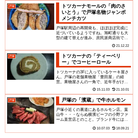
トツカーナモールの「肉のさ
戸塚
いとう」で戸塚名物ジャンボ
メンチカツ
戸塚駅周辺の再開発も、ほぼほぼ完成に
近づいているようですね。旭町通りも大
型の建て替えが進み、庶民派商店街であ
った面影はだいぶ薄くなりました。それ
21.12.22
でも、バスセンター脇には昔な...
トツカーナの「ティーベリ
戸塚
ー」でコーヒーロール
トツカーナの3Fに入っているケーキ屋さ
ん。戸塚の老舗果物屋「豊田屋」の経
営。果物屋さんの一角で、近年手がけて
いるお菓子類も販売しています。たし
15.11.03
21.10.01
か、初めは持ち帰り専科だったの...
戸塚の「濱蔵」で牛ホルモン
戸塚
戸塚小近くの裏道にあるホルモン店。葉
山牛・・・ならぬ横濱ビーフの小野ファ
ーム直営店とのこと。ブランド牛には縁
遠い貧乏生活をしてはおりますが、一
10.07.03
18.09.21
度、様子を覗いてみたかったんだ...