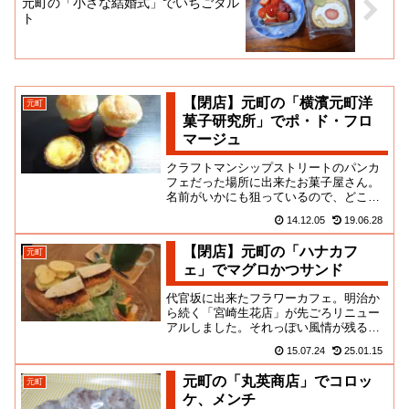
元町の「小さな結婚式」でいちごタル
ト
【閉店】元町の「横濱元町洋
元町
菓子研究所」でポ・ド・フロ
マージュ
クラフトマンシップストリートのパンカ
フェだった場所に出来たお菓子屋さん。
名前がいかにも狙っているので、どこぞ
のグループかと思ったんだけど、お店の
14.12.05
19.06.28
バックボーンはよくわからない...
【閉店】元町の「ハナカフ
元町
ェ」でマグロかつサンド
代官坂に出来たフラワーカフェ。明治か
ら続く「宮崎生花店」が先ごろリニュー
アルしました。それっぽい風情が残るお
店なので、長く続いてほしいなぁとは思
15.07.24
25.01.15
っていたのですが、そうですか...
元町の「丸英商店」でコロッ
元町
ケ、メンチ