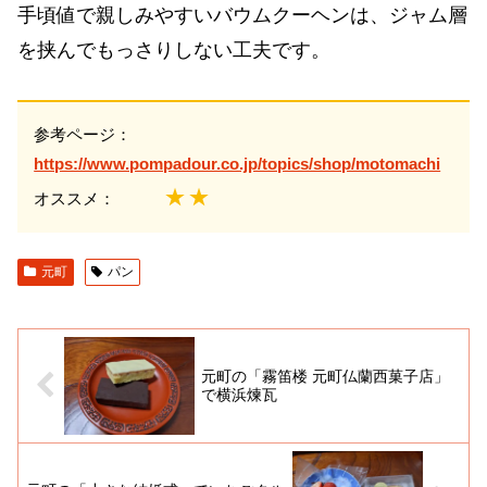
手頃値で親しみやすいバウムクーヘンは、ジャム層
を挟んでもっさりしない工夫です。
参考ページ：
https://www.pompadour.co.jp/topics/shop/motomachi
★★
オススメ：
元町
パン
元町の「霧笛楼 元町仏蘭西菓子店」
で横浜煉瓦