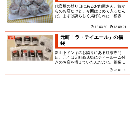
代官坂の登り口にあるお肉屋さん。昔か
らのお店だけど、今回はじめて入ったん
だ。まずは誇らしく掲げられた「松坂
牛」の文字にひれ伏せ！そう、ここはハ
イソな元町・・・松坂どころか牛...
12.03.30
18.09.21
元町「ラ・テイエール」の福
元町
袋
新山下ドンキのお隣りにある紅茶専門
店。元々は元町商店街にティールーム付
きのお店を構えていたんだよね。福袋は
ストレート用、ミルクティ用、ハーブテ
23.01.02
ィ、プレミアム茶葉の４種類。ネ...