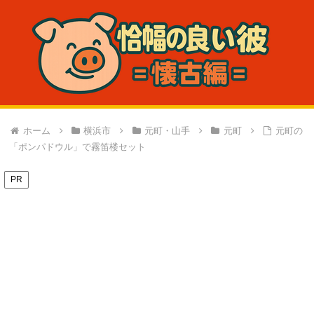
ホーム
横浜市
元町・山手
元町
元町の
「ポンパドウル」で霧笛楼セット
PR