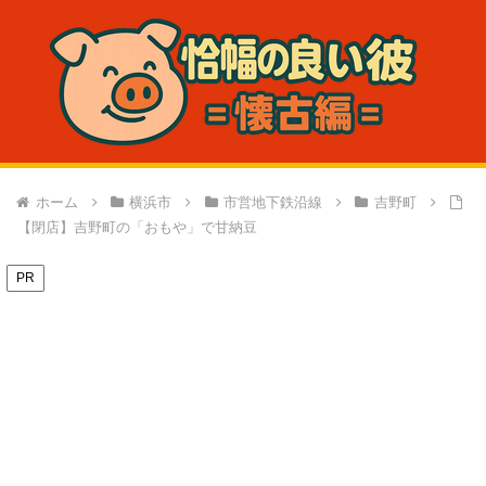
ホーム
横浜市
市営地下鉄沿線
吉野町
【閉店】吉野町の「おもや」で甘納豆
PR