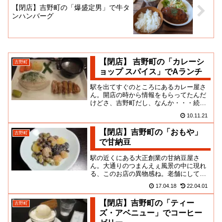
【閉店】吉野町の「爆盛定男」で牛タ
ンハンバーグ
【閉店】 吉野町の「カレーシ
吉野町
ョップ スパイス」でAランチ
駅を出てすぐのところにあるカレー屋さ
ん。開店の時から情報をもらってたんだ
けどさ、吉野町だし、なんか・・・続き
そうにないじゃん？閉まる店をレポート
10.11.21
しても面白く無いので、ずっと...
【閉店】吉野町の「おもや」
吉野町
で甘納豆
駅の近くにある大正創業の甘納豆屋さ
ん。大通りのつまんえぇ風景の中に現れ
る、このお店の異物感ね。老舗にして
も、菓子屋にしても、お店を支える地域
17.04.18
22.04.01
文化や消費者とセットになって、初...
【閉店】吉野町の「ティー
吉野町
ズ・アベニュー」でコーヒー