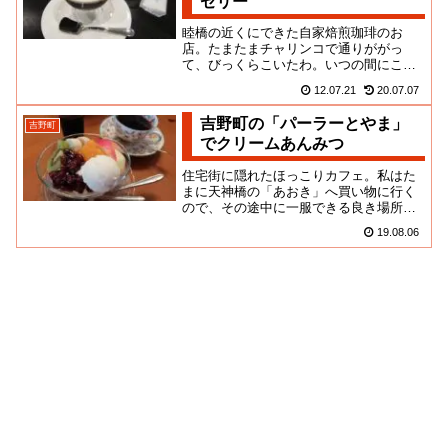
ゼリー
睦橋の近くにできた自家焙煎珈琲のお
店。たまたまチャリンコで通りががっ
て、びっくらこいたわ。いつの間にこん
なお店が！つーか、半年前なのか！あま
12.07.21
20.07.07
り通ることがない道なんだけど、ず...
吉野町の「パーラーとやま」
吉野町
でクリームあんみつ
住宅街に隠れたほっこりカフェ。私はた
まに天神橋の「あおき」へ買い物に行く
ので、その途中に一服できる良き場所を
見つけてホクホクなのです。根岸米軍住
19.08.06
宅の崖の下。かつての暗黒風景...