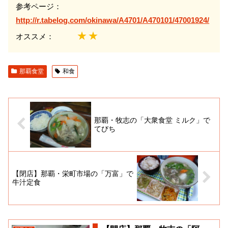
参考ページ：
http://r.tabelog.com/okinawa/A4701/A470101/47001924/
★★
オススメ：
那覇食堂
和食
那覇・牧志の「大衆食堂 ミルク」で
てびち
【閉店】那覇・栄町市場の「万富」で
牛汁定食