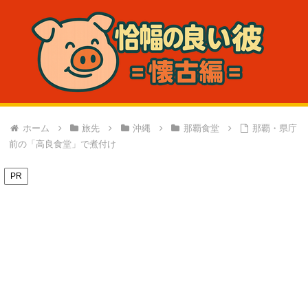
ホーム
旅先
沖縄
那覇食堂
那覇・県庁
前の「高良食堂」で煮付け
PR