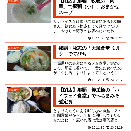
【閉店】那覇・牧志の「阿
那覇食堂
里」で豚粥（小）、おまかせ
スープ
サンライズなは通りの脇道にあるお粥屋
さん。朝食処を検索してて見つけたの
よ。やはり台湾系のお店みたいだわ。ま
ぁ、見た目からして日本の店じゃないわ
10.11.30
26.05.24
な・・・店中も綺麗とは言いがた...
那覇・牧志の「大衆食堂 ミル
那覇食堂
ク」でてびち
市場通りの裏道にある大衆食堂。実のと
ころ、那覇に着いて、一番先に食べたの
がこのお店。よりによって！というツッ
コミが聞こえてきそうだな～名所のすぐ
10.12.21
23.03.17
裏手だし、一応、観光客向けの...
【閉店】那覇・美栄橋の「ハ
那覇食堂
イウェイ食堂」でへちまみそ
煮定食
とまりん近くにある眠らない食堂。２４
時間営業だから、朝食に利用してもいい
んだよね！？広いお店は元は喫茶店とい
う話なんだけど、むしろキャバレーにし
10.11.23
23.09.29
か見えないギラゴテ内装で無駄...