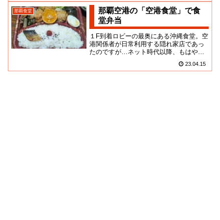
那覇空港の「空港食堂」で食
那覇食堂
堂弁当
１F到着ロビーの最奥にある沖縄食堂。空
港関係者が日常利用する隠れ家店であっ
たのですが…ネット時代以降、もはや知
る人ぞ知る穴場なんてものは存在しなく
23.04.15
なったもんね。現在ではなご...