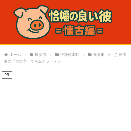
ホーム
横浜市
伊勢佐木町
長者町
長者
町の「大吉亭」でキムチラーメン
PR