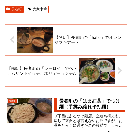
長者町
大衆中華
【閉店】長者町の「halte」でオレン
ジマキアート
【移転】長者町の「レーロイ」でベト
ナムサンドイッチ、ホリデーランチA
長者町の「はま紅葉」でつけ
長者町
麺（手揉み縮れ平打麺）
９丁目にあるつけ麺店。立地も構えも、
決して立派とは言えないお店ですが、お
昼をとっくに過ぎたこの段階で、しっか
りとお客さんが入ってきているのだから