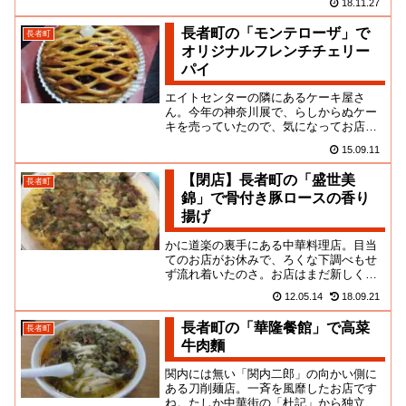
18.11.27
すごいよね。先ごろ１周年を迎...
長者町の「モンテローザ」で
長者町
オリジナルフレンチチェリー
パイ
エイトセンターの隣にあるケーキ屋さ
ん。今年の神奈川展で、らしからぬケー
キを売っていたので、気になってお店を
覗いてみたら、こんなことになっていた
15.09.11
ぞ・・・元々、不二家のパチもん...
【閉店】長者町の「盛世美
長者町
錦」で骨付き豚ロースの香り
揚げ
かに道楽の裏手にある中華料理店。目当
てのお店がお休みで、ろくな下調べもせ
ず流れ着いたのさ。お店はまだ新しく、
清潔感があるよ。でも、出迎えてくれた
12.05.14
18.09.21
のが、和装のママだったのでビ...
長者町の「華隆餐館」で高菜
長者町
牛肉麵
関内には無い「関内二郎」の向かい側に
ある刀削麺店。一斉を風靡したお店です
ね。たしか中華街の「杜記」から独立し