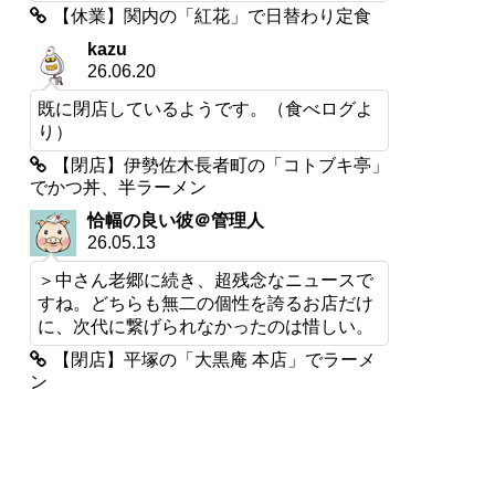
【休業】関内の「紅花」で日替わり定食
kazu
26.06.20
既に閉店しているようです。（食べログよ
り）
【閉店】伊勢佐木長者町の「コトブキ亭」
でかつ丼、半ラーメン
恰幅の良い彼＠管理人
26.05.13
＞中さん老郷に続き、超残念なニュースで
すね。どちらも無二の個性を誇るお店だけ
に、次代に繋げられなかったのは惜しい。
【閉店】平塚の「大黒庵 本店」でラーメ
ン