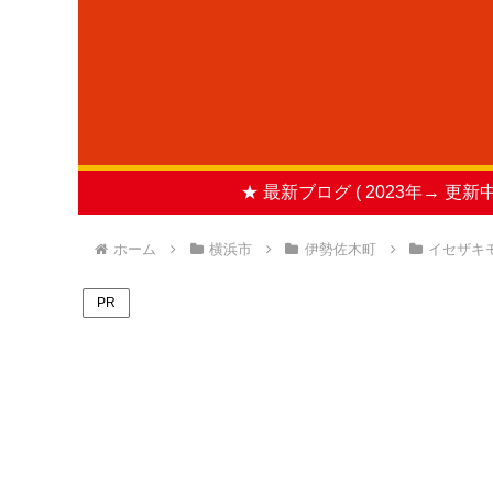
★ 最新ブログ ( 2023年→ 更新中
ホーム
横浜市
伊勢佐木町
イセザキ
PR