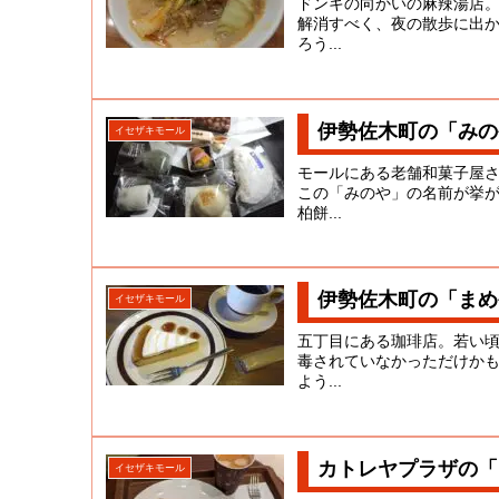
ドンキの向かいの麻辣湯店
解消すべく、夜の散歩に出
ろう...
伊勢佐木町の「みの
イセザキモール
モールにある老舗和菓子屋
この「みのや」の名前が挙
柏餅...
伊勢佐木町の「まめ
イセザキモール
五丁目にある珈琲店。若い
毒されていなかっただけか
よう...
カトレヤプラザの「
イセザキモール