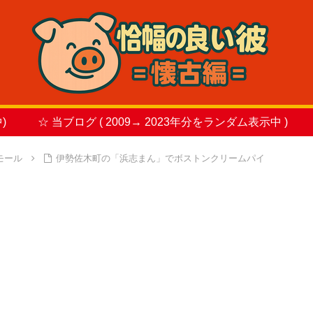
)
☆ 当ブログ ( 2009→ 2023年分をランダム表示中 )
モール
伊勢佐木町の「浜志まん」でボストンクリームパイ