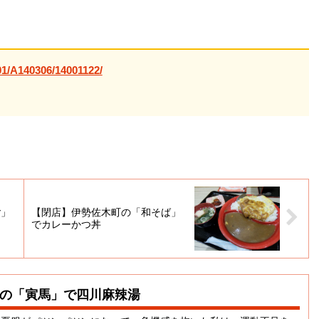
01/A140306/14001122/
ご」
【閉店】伊勢佐木町の「和そば」
でカレーかつ丼
の「寅馬」で四川麻辣湯