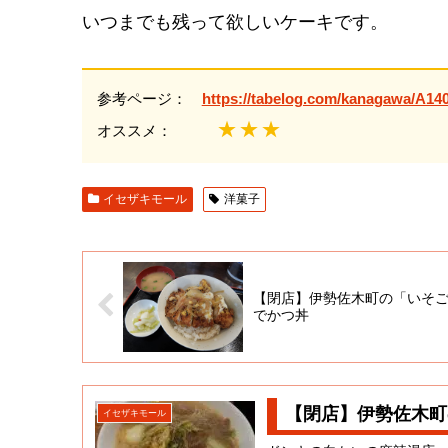
いつまでも残って欲しいケーキです。
参考ページ：
https://tabelog.com/kanagawa/A14
★★★
オススメ：
イセザキモール
洋菓子
【閉店】伊勢佐木町の「いそ
でかつ丼
【閉店】伊勢佐木町
イセザキモール