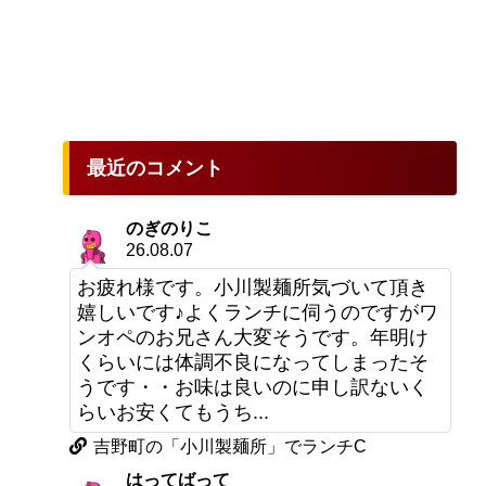
最近のコメント
のぎのりこ
26.08.07
お疲れ様です。小川製麺所気づいて頂き
嬉しいです♪よくランチに伺うのですがワ
ンオペのお兄さん大変そうです。年明け
くらいには体調不良になってしまったそ
うです・・お味は良いのに申し訳ないく
らいお安くてもうち...
吉野町の「小川製麺所」でランチC
はってばって