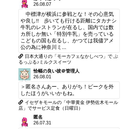
26.08.07
中標津が横浜に参戦とな！その心意気
や良し!! 歩いても行ける距離にタカナシ
牛乳のレストランが在るし、国内では数
カ所しか無い「特別牛乳」を売っている
こどもの国も在るし、かつては我儘アメ
公の為に神奈川ミ...
日本大通りの「モーカフェなかしべつ」で ぷ
るっぷる♪ミルクスイーツ
恰幅の良い彼＠管理人
26.08.01
＞匿名さんあー、ありがち！ピークを外
したほうがいいかもね。
イセザキモールの「中華黄金 伊勢佐木モール
店」でサービス定食（日曜日）
匿名
26.07.31