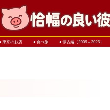
● 東京のお店
● 食べ旅
● 懐古編（2009→2023）