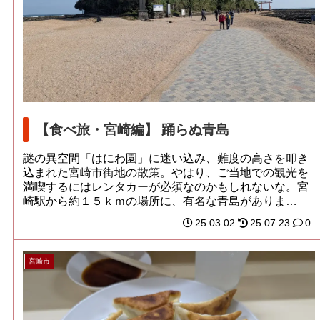
【食べ旅・宮崎編】 踊らぬ青島
謎の異空間「はにわ園」に迷い込み、難度の高さを叩き
込まれた宮崎市街地の散策。やはり、ご当地での観光を
満喫するにはレンタカーが必須なのかもしれないな。宮
崎駅から約１５ｋｍの場所に、有名な青島がありま
す。...
25.03.02
25.07.23
0
宮崎市