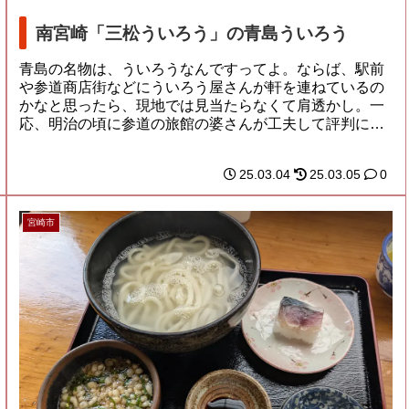
南宮崎「三松ういろう」の青島ういろう
青島の名物は、ういろうなんですってよ。ならば、駅前
や参道商店街などにういろう屋さんが軒を連ねているの
かなと思ったら、現地では見当たらなくて肩透かし。一
応、明治の頃に参道の旅館の婆さんが工夫して評判に
な...
25.03.04
25.03.05
0
宮崎市