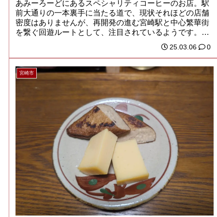
あみーろーどにあるスペシャリティコーヒーのお店。駅
前大通りの一本裏手に当たる道で、現状それほどの店舗
密度はありませんが、再開発の進む宮崎駅と中心繁華街
を繋ぐ回遊ルートとして、注目されているようです。
若...
25.03.06
0
宮崎市