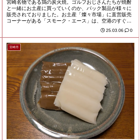
宮崎名物である鶏の炭火焼。ゴルフおじさんたちが焼酎
と一緒にお土産に買っていくのか、パック製品が様々に
販売されておりました。お土産「燦々市場」に直営販売
コーナーがある「スモーク・エース」は、空港のすぐ
隣...
25.03.06
0
宮崎市