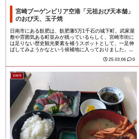
宮崎ブーゲンビリア空港「元祖おび天本舗」
のおび天、玉子焼
日南市にある飫肥は、飫肥藩5万1千石の城下町。武家屋
敷や雰囲気ある町並みが残っているらしく、宮崎市街に
は足りない歴史観光要素を補うスポットとして、一足伸
ばしてみようかなという候補地に入っておりました。...
25.03.06
0
宮崎市