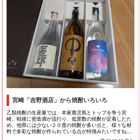
宮崎「吉野酒店」から焼酎いろいろ
乙類焼酎の生産量では、本家鹿児島とトップを争う宮
崎。戦後に密造酒が流行り、低度数の焼酎が定着したた
め、他県には少ない２０度の焼酎が多い点と、様々な材
料で多彩な焼酎が作られている点が特徴みたいですね。
現...