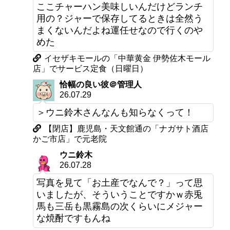
ここチャーハン美味しいんだけどランチ
用の？ジャーで保存してるときは全然う
まくないんだよね運任せなので行くのや
めた
イセザキモールの「中華黄金 伊勢佐木モール
店」でサービス定食（日曜日）
恰幅の良い彼＠管理人
26.07.29
＞ウニ鈴木さんなんも知らなくって！
【閉店】鹿児島・天文館通の「ナガサト酒店
かご市店」で元老院
ウニ鈴木
26.07.28
写真を見て「お土産でなんで？」って思
いましたが、そういうことですかｗ赤兎
馬も三岳も黒霧島の次くらいにメジャー
な焼酎ですもんね