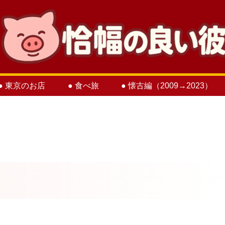
● 東京のお店
● 食べ旅
● 懐古編（2009→2023）