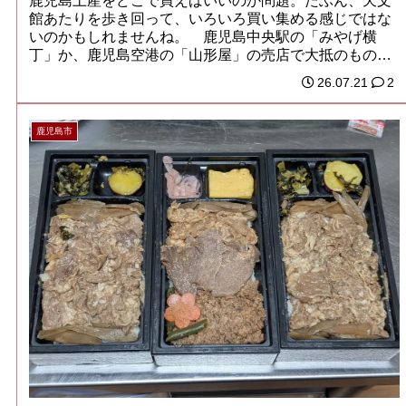
鹿児島土産をどこで買えばいいのか問題。たぶん、天文
館あたりを歩き回って、いろいろ買い集める感じではな
いのかもしれませんね。 鹿児島中央駅の「みやげ横
丁」か、鹿児島空港の「山形屋」の売店で大抵のものが
揃...
26.07.21
2
鹿児島市