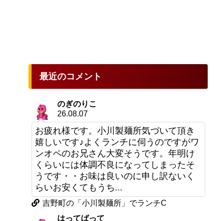
最近のコメント
のぎのりこ
26.08.07
お疲れ様です。小川製麺所気づいて頂き
嬉しいです♪よくランチに伺うのですがワ
ンオペのお兄さん大変そうです。年明け
くらいには体調不良になってしまったそ
うです・・お味は良いのに申し訳ないく
らいお安くてもうち...
吉野町の「小川製麺所」でランチC
はってばって