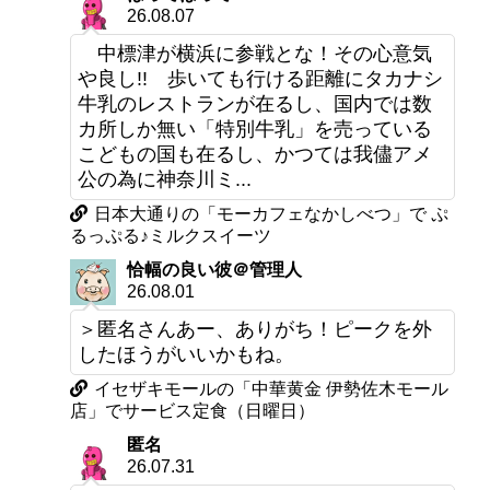
26.08.07
中標津が横浜に参戦とな！その心意気
や良し!! 歩いても行ける距離にタカナシ
牛乳のレストランが在るし、国内では数
カ所しか無い「特別牛乳」を売っている
こどもの国も在るし、かつては我儘アメ
公の為に神奈川ミ...
日本大通りの「モーカフェなかしべつ」で ぷ
るっぷる♪ミルクスイーツ
恰幅の良い彼＠管理人
26.08.01
＞匿名さんあー、ありがち！ピークを外
したほうがいいかもね。
イセザキモールの「中華黄金 伊勢佐木モール
店」でサービス定食（日曜日）
匿名
26.07.31