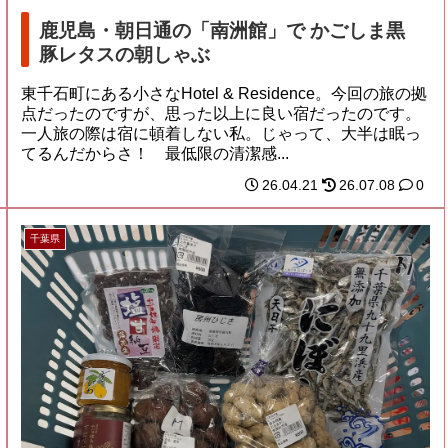
鹿児島・朝日通の「南洲館」で かごしま黒
豚レタスの朝しゃぶ
東千石町にある小さなHotel & Residence。今回の旅の拠
点だったのですが、思った以上に良い宿だったのです。
一人旅の際は宿に頓着しない私。じゃって、大半は眠っ
てるんだからさ！ 最低限の清潔感...
26.04.21
26.07.08
0
千葉県