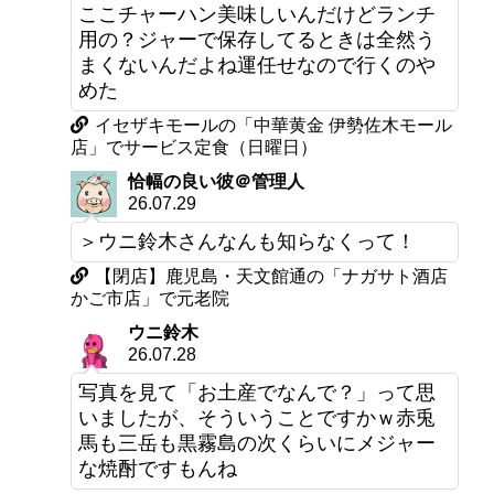
ここチャーハン美味しいんだけどランチ
用の？ジャーで保存してるときは全然う
まくないんだよね運任せなので行くのや
めた
イセザキモールの「中華黄金 伊勢佐木モール
店」でサービス定食（日曜日）
恰幅の良い彼＠管理人
26.07.29
＞ウニ鈴木さんなんも知らなくって！
【閉店】鹿児島・天文館通の「ナガサト酒店
かご市店」で元老院
ウニ鈴木
26.07.28
写真を見て「お土産でなんで？」って思
いましたが、そういうことですかｗ赤兎
馬も三岳も黒霧島の次くらいにメジャー
な焼酎ですもんね