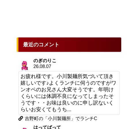
最近のコメント
のぎのりこ
26.08.07
お疲れ様です。小川製麺所気づいて頂き
嬉しいです♪よくランチに伺うのですがワ
ンオペのお兄さん大変そうです。年明け
くらいには体調不良になってしまったそ
うです・・お味は良いのに申し訳ないく
らいお安くてもうち...
吉野町の「小川製麺所」でランチC
はってばって