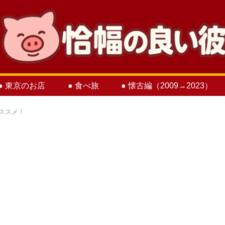
● 東京のお店
● 食べ旅
● 懐古編（2009→2023）
オススメ！