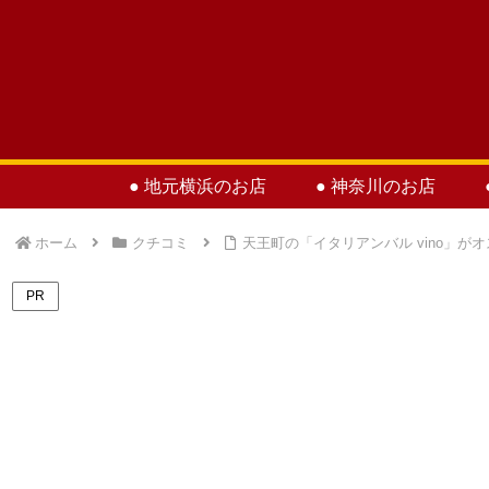
● 地元横浜のお店
● 神奈川のお店
ホーム
クチコミ
天王町の「イタリアンバル vino」が
PR