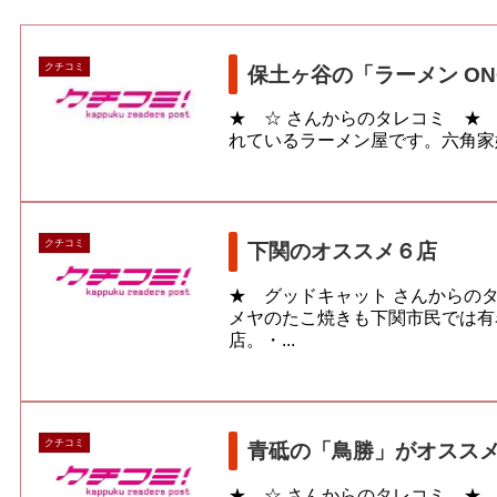
クチコミ
保土ヶ谷の「ラーメン ON
★ ☆ さんからのタレコミ ★
れているラーメン屋です。六角家姉
クチコミ
下関のオススメ６店
★ グッドキャット さんからの
メヤのたこ焼きも下関市民では有
店。・...
クチコミ
青砥の「鳥勝」がオスス
★ ☆ さんからのタレコミ ★