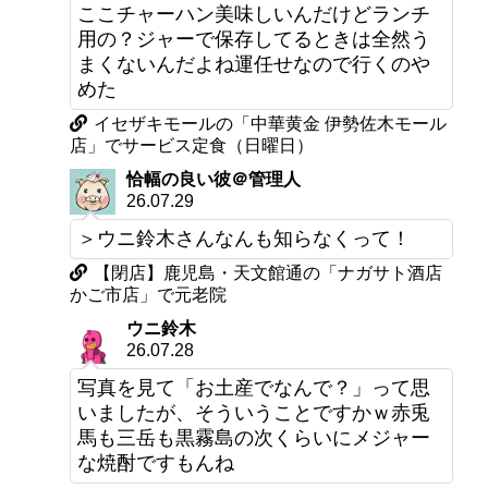
ここチャーハン美味しいんだけどランチ
用の？ジャーで保存してるときは全然う
まくないんだよね運任せなので行くのや
めた
イセザキモールの「中華黄金 伊勢佐木モール
店」でサービス定食（日曜日）
恰幅の良い彼＠管理人
26.07.29
＞ウニ鈴木さんなんも知らなくって！
【閉店】鹿児島・天文館通の「ナガサト酒店
かご市店」で元老院
ウニ鈴木
26.07.28
写真を見て「お土産でなんで？」って思
いましたが、そういうことですかｗ赤兎
馬も三岳も黒霧島の次くらいにメジャー
な焼酎ですもんね