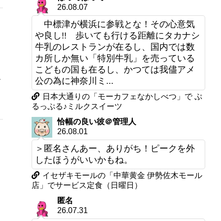
26.08.07
中標津が横浜に参戦とな！その心意気
や良し!! 歩いても行ける距離にタカナシ
牛乳のレストランが在るし、国内では数
カ所しか無い「特別牛乳」を売っている
こどもの国も在るし、かつては我儘アメ
す
公の為に神奈川ミ...
日本大通りの「モーカフェなかしべつ」で ぷ
るっぷる♪ミルクスイーツ
恰幅の良い彼＠管理人
26.08.01
＞匿名さんあー、ありがち！ピークを外
したほうがいいかもね。
イセザキモールの「中華黄金 伊勢佐木モール
店」でサービス定食（日曜日）
匿名
26.07.31