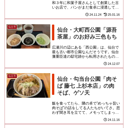
和３年に和菓子屋さんとして創業した古
いお店で、パンがまだ食卓に浸透してな
かった頃から、官庁街を売り歩いた歴史
24.11.24
25.01.16
があるようです。繁華街からは...
仙台市
仙台・大町西公園「源吾
茶屋」のお好み三色もち
広瀬川の辺にある「西公園」は、仙台で
最も古い都市公園なんだそうです。仙台
藩重臣達の邸宅跡から転用されたもの
で、後に櫻岡大神宮も移ってきました。
24.12.07
神社の参道に建つこちらの茶屋は...
仙台市
仙台・勾当台公園「肉そ
ば 藤七 上杉本店」の肉
そば、ゲソ天
飯を食ってたら、隣の卓で”めっちゃ旨い
肉そば”の話をしてる人たちがいてさ。思
わず聞き耳を立てて、メモってしまった
卑しいデブなのです。そういえば「富士
24.11.16
屋」でラーメン食って出て...