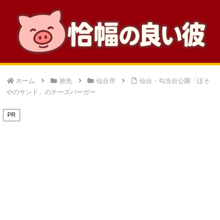
ホーム
旅先
仙台市
仙台・勾当台公園「ほそ
やのサンド」のチーズバーガー
PR