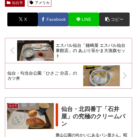
仙台市
アメリカ
X
Facebook
LINE
コピー
エスパル仙台「鐘崎屋 エスパル仙台
東館店」の あぶり笹かま大漁旗セッ
ト
仙台・勾当台公園「ひさご 分店」の
カツ丼
仙台市
仙台・北四番丁「石井
屋」の究極のクリームパ
ン
勝山公園の向かいにあるパン屋さん。昭