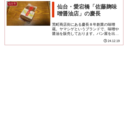
仙台市
仙台・愛宕橋「佐藤麹味
噌醤油店」の慶長
荒町商店街にある慶長８年創業の味噌
蔵。ヤマシゲというブランドで、味噌や
醤油を販売しております。パン屋を出た
ところでふと見上げると ”本場仙台味
24.12.19
噌” という看板が目に入ってさ...