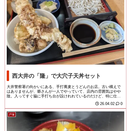
西大井の「隆」で大穴子天丼セット
大井警察署の向かいにある、手打蕎麦とうどんのお店。古い構えで
はありませんが、爺さんが一人でやっていて、店内の雰囲気はやや
陰。入ってすぐ脇に手打ち台が設けれれているのだけど、特に仕切
りはないので、店内の...
26.04.02
0
戸塚