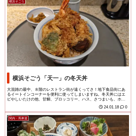
横浜そごう
横浜そごう「天一」の冬天丼
大混雑の最中、８階のレストラン街が遠くってさ！地下食品街にあ
るイートインコーナーを便利に使ってしまいますね。冬天丼にはエ
ビやしいたけの他、甘鯛、ブロッコリー、ハス、さつまいも、ホタ
テのかき揚げ。こちら...
24.01.18
0
関内・馬車道