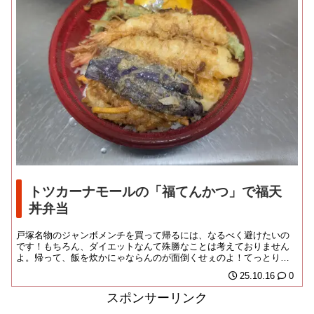
トツカーナモールの「福てんかつ」で福天
丼弁当
戸塚名物のジャンボメンチを買って帰るには、なるべく避けたいの
です！もちろん、ダイエットなんて殊勝なことは考えておりません
よ。帰って、飯を炊かにゃならんのが面倒くせぇのよ！てっとり速
いお弁当となると、や...
25.10.16
0
スポンサーリンク