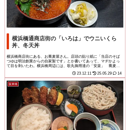
横浜橋通商店街の「いろは」でウニいくら
丼、冬天丼
横浜橋商店街にある、お蕎麦屋さん。店頭の貼り紙に「当店のそば
つゆは明治創業からの自家製です」とか書いてあって、マヂかよっ
て目を剥いたわ。横浜橋周辺には、歌丸御用達の「安楽」 蕎麦猪
口コレクションと意外...
23.12.11
25.05.29
14
阪東橋