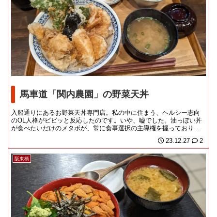
馬車道「関内農園」の野菜天丼
入船通りにあるお野菜天丼専門店。私の中に住まう、ヘルシー志向
のOL人格がビビッと反応したのです。いや、嘘でした。油っぽい丼
が食べたいだけのメタボが、常に食事選択の主導権を握っておりま
すよ。こちらは広く...
23.12.27
2
阪東橋