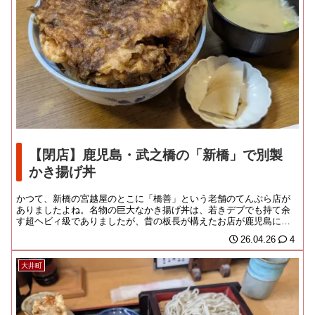
【閉店】鹿児島・武之橋の「新橋」で別製
かき揚げ丼
かつて、新橋の宮越屋のとこに「橋善」という老舗のてんぷら店が
ありましたよね。名物の巨大なかき揚げ丼は、若きデブでも持て余
す超ヘビィ級でありましたが、昔の板長が構えたお店が鹿児島に残
っておりましたよ。も...
26.04.26
4
大井町