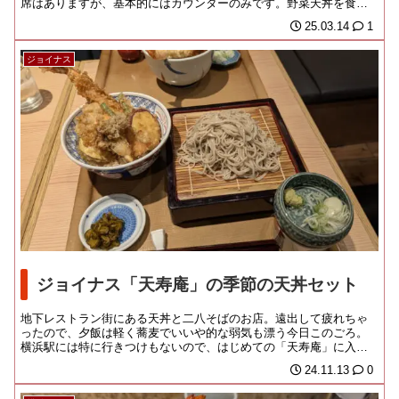
席はありますが、基本的にはカウンターのみです。野菜天丼を食べ
ました...
25.03.14
1
ジョイナス
ジョイナス「天寿庵」の季節の天丼セット
地下レストラン街にある天丼と二八そばのお店。遠出して疲れちゃ
ったので、夕飯は軽く蕎麦でいいや的な弱気も漂う今日このごろ。
横浜駅には特に行きつけもないので、はじめての「天寿庵」に入っ
てみました。店頭はゴ...
24.11.13
0