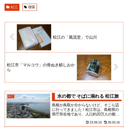
松江
喫茶
松江の「風流堂」で山川
松江市「マルコウ」の骨ぬき鯖しおか
ら
水の都で そばに溺れる 松江旅
松江
島根か鳥取か分からないけど、そこら辺
に行ってきました！松江市は、島根県の
県庁所在地であり、人口約20万人の都市
です。宍道湖に面した水の都であり、国
23.06.10
26.03.16
宝松江城や美保神社などの歴...