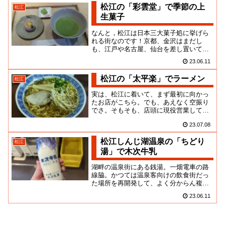
松江の「彩雲堂」で季節の上
松江
生菓子
なんと，松江は日本三大菓子処に挙げら
れる街なのです！京都、金沢はまだし
も、江戸や名古屋、仙台を差し置いての
松江って、どうなのか。そもそも、全国
23.06.11
の人が、どれだけ松江を認知して...
松江の「太平楽」でラーメン
松江
実は、松江に着いて、まず最初に向かっ
たお店がこちら。でも、あえなく空振り
でさ。そもそも、店頭に現役営業してい
る気配がまるで見えなかったもんだか
23.07.08
ら、きっとコロナ廃業されたんだ...
松江しんじ湖温泉の「ちどり
松江
湯」で木次牛乳
湖畔の温泉街にある銭湯。一畑電車の路
線脇。かつては温泉客向けの飲食街だっ
た場所を再開発して、よく分からん複合
施設が建ちました。その中心テナントで
23.06.11
ある「ちどり湯」には、しんじ...