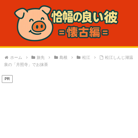
ホーム
旅先
島根
松江
松江しんじ湖温
泉の「月照寺」でお抹茶
PR