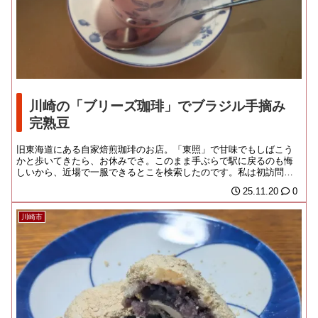
川崎の「ブリーズ珈琲」でブラジル手摘み
完熟豆
旧東海道にある自家焙煎珈琲のお店。「東照」で甘味でもしばこう
かと歩いてきたら、お休みでさ。このまま手ぶらで駅に戻るのも悔
しいから、近場で一服できるとこを検索したのです。私は初訪問だ
けど、もう２０年以上...
25.11.20
0
川崎市