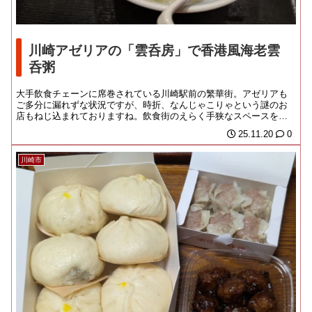
川崎アゼリアの「雲呑房」で香港風海老雲
呑粥
大手飲食チェーンに席巻されている川崎駅前の繁華街。アゼリアも
ご多分に漏れずな状況ですが、時折、なんじゃこりゃという謎のお
店もねじ込まれておりますね。飲食街のえらく手狭なスペースをあ
てがわれている「雲呑...
25.11.20
0
川崎市