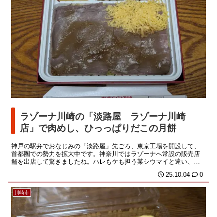
ラゾーナ川崎の「淡路屋 ラゾーナ川崎
店」で肉めし、ひっっぱりだこの月餅
神戸の駅弁でおなじみの「淡路屋」先ごろ、東京工場を開設して、
首都圏での勢力を拡大中です。神奈川ではラゾーナへ常設の販売店
舗を出店して驚きましたね。ハレもケも担う某シウマイと違い、旅
先だからこそ高額を許...
25.10.04
0
川崎市