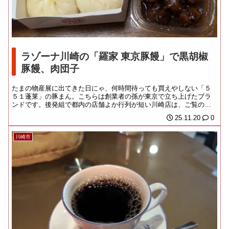
ラゾーナ川崎の「羅家 東京豚饅」で黒胡椒
豚饅、肉団子
たまの物産展に出てきた日にゃ、何時間待っても買えやしない「５
５１蓬莱」の豚まん。こちらは創業者の孫が東京で立ち上げたブラ
ンドです。後発組で都内の店舗よか行列が短い川崎店は、ご覧のよ
うにガラガラのタイミ...
25.11.20
0
川崎市