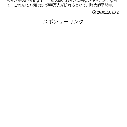
らった記憶があるな！ 川崎大師、めったに来ないから、遅くなっ
て、ごめんね！初詣には300万人が訪れるという川崎大師平間寺。こ
の古刹へ参拝客を...
26.01.20
2
スポンサーリンク