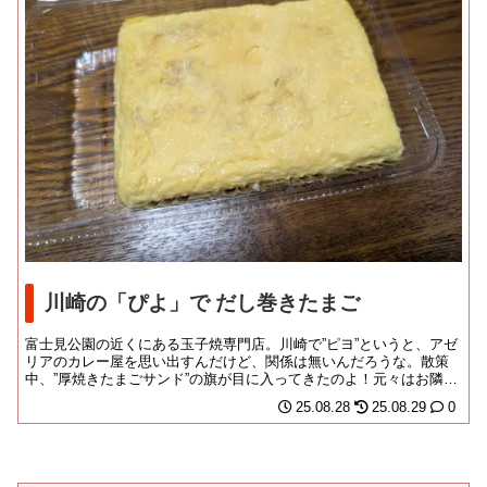
川崎の「ぴよ」で だし巻きたまご
富士見公園の近くにある玉子焼専門店。川崎で”ピヨ”というと、アゼ
リアのカレー屋を思い出すんだけど、関係は無いんだろうな。散策
中、”厚焼きたまごサンド”の旗が目に入ってきたのよ！元々はお隣同
様カラオケス...
25.08.28
25.08.29
0