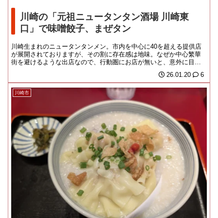
川崎の「元祖ニュータンタン酒場 川崎東
口」で味噌餃子、まぜタン
川崎生まれのニュータンタンメン。市内を中心に40を超える提供店
が展開されておりますが、その割に存在感は地味。なぜか中心繁華
街を避けるような出店なので、行動圏にお店が無いと、意外に目に
つかんのであります...
26.01.20
6
川崎市