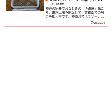
の月餅
神戸の駅弁でおなじみの「淡路屋」先ご
ろ、東京工場を開設して、首都圏での勢
力を拡大中です。神奈川ではラゾーナへ
常設の販売店舗を出店して驚きました
25.10.04
ね。ハレもケも担う某シウマイと...