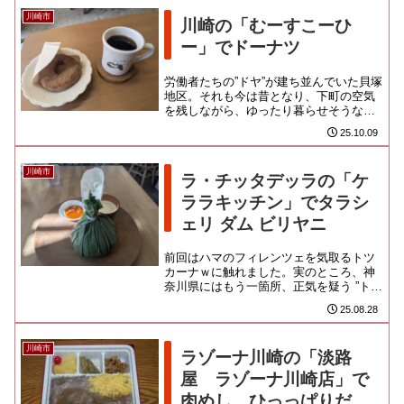
川崎市
川崎の「むーすこーひ
ー」でドーナツ
労働者たちの”ドヤ”が建ち並んでいた貝塚
地区。それも今は昔となり、下町の空気
を残しながら、ゆったり暮らせそうな街
並みに変貌しております。「貝塚商店
25.10.09
街」という組織があるのかは...
川崎市
ラ・チッタデッラの「ケ
ララキッチン」でタラシ
ェリ ダム ビリヤニ
前回はハマのフィレンツェを気取るトツ
カーナｗに触れました。実のところ、神
奈川県にはもう一箇所、正気を疑う ”トス
カーナ地方の丘の街並み” が存在するので
25.08.28
す。旧来のドヤ街＆歓...
川崎市
ラゾーナ川崎の「淡路
屋 ラゾーナ川崎店」で
肉めし、ひっっぱりだこ