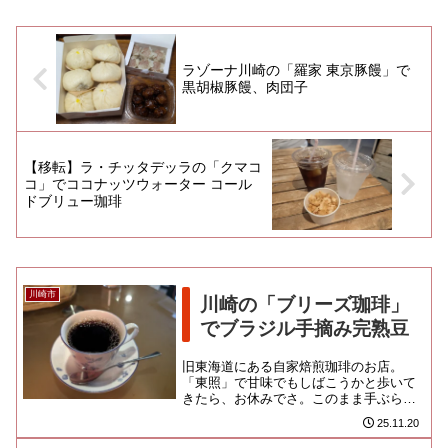
ラゾーナ川崎の「羅家 東京豚饅」で
黒胡椒豚饅、肉団子
【移転】ラ・チッタデッラの「クマコ
コ」でココナッツウォーター コール
ドブリュー珈琲
川崎市
川崎の「ブリーズ珈琲」
でブラジル手摘み完熟豆
旧東海道にある自家焙煎珈琲のお店。
「東照」で甘味でもしばこうかと歩いて
きたら、お休みでさ。このまま手ぶらで
駅に戻るのも悔しいから、近場で一服で
25.11.20
きるとこを検索したのです。私は...