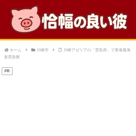
ホーム
川崎市
川崎アゼリアの「雲呑房」で香港風海
老雲呑粥
PR