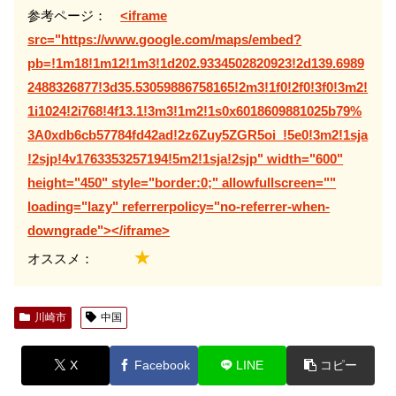
参考ページ：
<iframe
src="https://www.google.com/maps/embed?
pb=!1m18!1m12!1m3!1d202.9334502820923!2d139.6989
2488326877!3d35.53059886758165!2m3!1f0!2f0!3f0!3m2!
1i1024!2i768!4f13.1!3m3!1m2!1s0x6018609881025b79%
3A0xdb6cb57784fd42ad!2z6Zuy5ZGR5oi_!5e0!3m2!1sja
!2sjp!4v1763353257194!5m2!1sja!2sjp" width="600"
height="450" style="border:0;" allowfullscreen=""
loading="lazy" referrerpolicy="no-referrer-when-
downgrade"></iframe>
★
オススメ：
川崎市
中国
X
Facebook
LINE
コピー