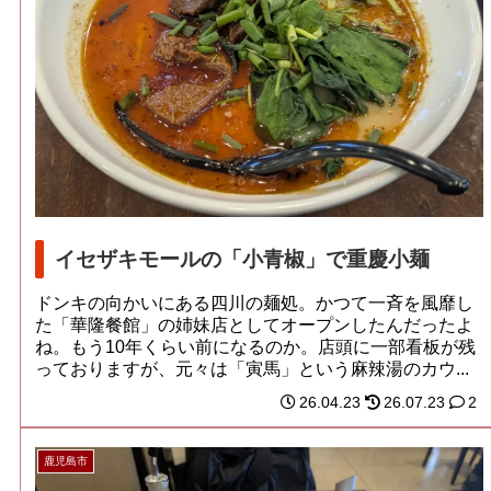
イセザキモールの「小青椒」で重慶小麺
ドンキの向かいにある四川の麺処。かつて一斉を風靡し
た「華隆餐館」の姉妹店としてオープンしたんだったよ
ね。もう10年くらい前になるのか。店頭に一部看板が残
っておりますが、元々は「寅馬」という麻辣湯のカウ...
26.04.23
26.07.23
2
鹿児島市