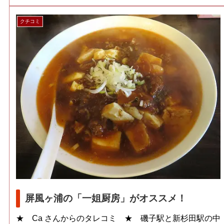
クチコミ
屏風ヶ浦の「一姐厨房」がオススメ！
★ Ca さんからのタレコミ ★ 磯子駅と新杉田駅の中