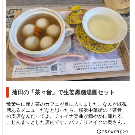
蒲田の「茶々音」で生姜黒糖湯圓セット
散策中に漢方茶のカフェが目に入りました。なんか既視
感あるメニューだなと思ったら、横浜中華街の「茶音」
の支店なんだってよ。チャイナ楽曲が穏やかに流れる、
こじんまりとした店内です。バッチリメイクの奥さん
が...
26.04.09
0