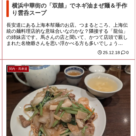
横浜中華街の「双囍」でネギ油まぜ麺＆手作
り雲呑スープ
長安道にある上海本幇麺のお店。つまるところ、上海伝
統の麺料理店的な意味合いなのかな？隣接する「龍仙」
の姉妹店です。馬さんの店と聞いて、かつて店頭で親し
まれた名物爺さんを思い浮かべる方も多いでしょう
が、...
25.12.18
0
関内・馬車道