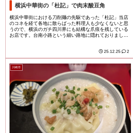
横浜中華街の「杜記」で肉末酸豆角
横浜中華街における刀削麺の先駆であった「杜記」当店
のコネを経て各地に散らばった料理人も少なくないと思
うので、横浜のガチ四川界にも結構な爪痕を残している
お店です。台南小路という細い路地に隠れておりまし
た...
25.12.25
2
川崎市