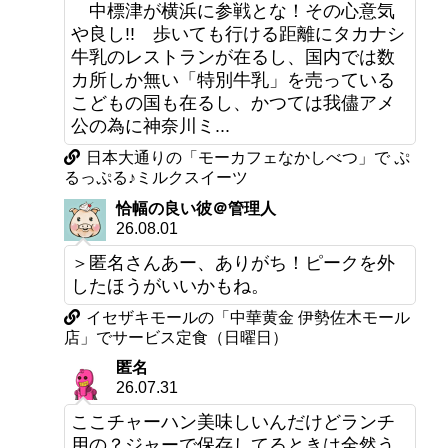
中標津が横浜に参戦とな！その心意気
や良し!! 歩いても行ける距離にタカナシ
牛乳のレストランが在るし、国内では数
カ所しか無い「特別牛乳」を売っている
こどもの国も在るし、かつては我儘アメ
公の為に神奈川ミ...
日本大通りの「モーカフェなかしべつ」で ぷ
るっぷる♪ミルクスイーツ
恰幅の良い彼＠管理人
26.08.01
＞匿名さんあー、ありがち！ピークを外
したほうがいいかもね。
イセザキモールの「中華黄金 伊勢佐木モール
店」でサービス定食（日曜日）
匿名
26.07.31
ここチャーハン美味しいんだけどランチ
用の？ジャーで保存してるときは全然う