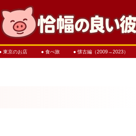
● 東京のお店
● 食べ旅
● 懐古編（2009→2023）