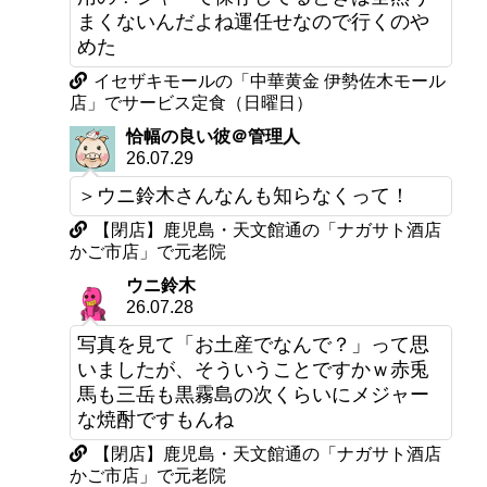
まくないんだよね運任せなので行くのや
めた
イセザキモールの「中華黄金 伊勢佐木モール
店」でサービス定食（日曜日）
恰幅の良い彼＠管理人
26.07.29
＞ウニ鈴木さんなんも知らなくって！
【閉店】鹿児島・天文館通の「ナガサト酒店
かご市店」で元老院
ウニ鈴木
26.07.28
写真を見て「お土産でなんで？」って思
いましたが、そういうことですかｗ赤兎
馬も三岳も黒霧島の次くらいにメジャー
な焼酎ですもんね
【閉店】鹿児島・天文館通の「ナガサト酒店
かご市店」で元老院