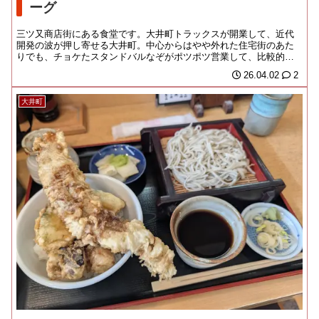
ーグ
三ツ又商店街にある食堂です。大井町トラックスが開業して、近代
開発の波が押し寄せる大井町。中心からはやや外れた住宅街のあた
りでも、チョケたスタンドバルなぞがポツポツ営業して、比較的若
い層で賑わっているの...
26.04.02
2
大井町