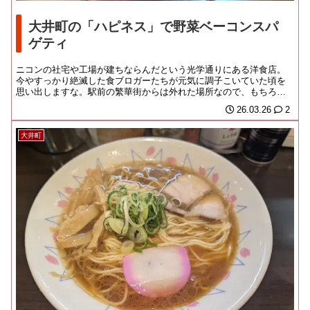
大井町の「ハピネス」で野菜ベーコンスパ
ゲティ
ニコンの社宅や工場が建ちならんだという光学通りにある洋食店。
今やすっかり絶滅した食ブロガーたちが元気に調子こいていた頃を
思い出しますな。駅前の繁華街からは外れた場所なので、もちろん
私めも、どなたかの記...
26.03.26
2
大井町