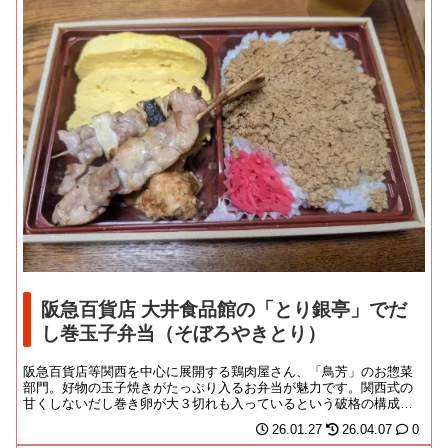
阪急百貨店 大井食品館の「とり銀亭」でだ
し巻玉子弁当（そぼろやきとり）
阪急百貨店等関西を中心に展開する鶏肉屋さん、「鳥芳」のお惣菜
部門。好物の玉子焼きがたっぷり入るお弁当が魅力です。関西式の
甘くしないだし巻き卵が大３切れも入っているという破格の構成
よ。さらに焼き鳥、唐揚...
26.01.27
26.04.07
0