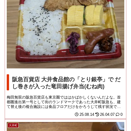
阪急百貨店 大井食品館の「とり銀亭」で だ
し巻きが入った竜田揚げ弁当(むね肉)
梅田無双の阪急百貨店も東京圏でははかばかしくないんだよな。首
都圏進出第一号として街のランドマークであった大井町阪急も、建
て替え後の複合施設には食品フロアだけをかろうじて残す状況で
す。テナントも関西揃え...
25.08.14
26.04.07
0
大井町