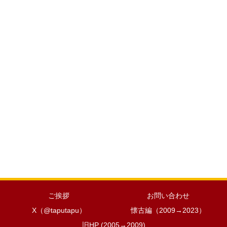
ご挨拶
お問い合わせ
X（@taputapu）
懐古編（2009→2023）
旧HP (2005→2009)