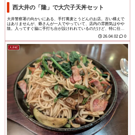
西大井の「隆」で大穴子天丼セット
大井警察署の向かいにある、手打蕎麦とうどんのお店。古い構えで
はありませんが、爺さんが一人でやっていて、店内の雰囲気はやや
陰。入ってすぐ脇に手打ち台が設けれれているのだけど、特に仕切
りはないので、店内の...
26.04.02
0
大井町