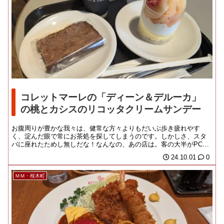
コレットマーレの「ディーン＆デルーカ」
の桃とカシスのリコッタクリームサンデー
お腹周りが豊かな我々は、健常な方々よりもだいぶ歩き疲れやす
く、淀んだ眼で常にお茶処を探してしまうのです。しかしさ、スタ
バに座れたためし無しだな！なんなの、あの店は。客の大半がPCや
ノートを広げて、ボケ...
24.10.01
0
ＭＭ・桜木町