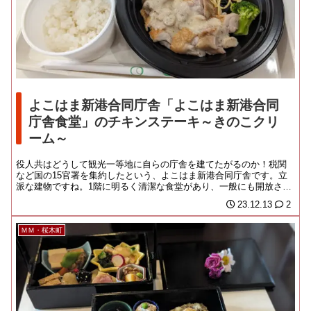
よこはま新港合同庁舎「よこはま新港合同
庁舎食堂」のチキンステーキ～きのこクリ
ーム～
役人共はどうして観光一等地に自らの庁舎を建てたがるのか！税関
など国の15官署を集約したという、よこはま新港合同庁舎です。立
派な建物ですね。1階に明るく清潔な食堂があり、一般にも開放され
ておりました。運...
23.12.13
2
ＭＭ・桜木町