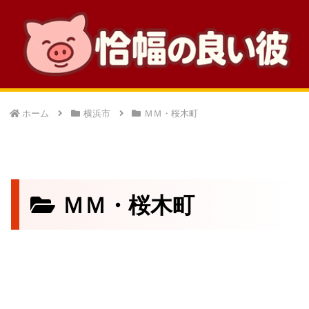
ホーム
横浜市
ＭＭ・桜木町
ＭＭ・桜木町