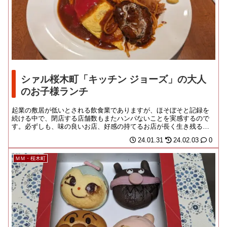
シァル桜木町「キッチン ジョーズ」の大人
のお子様ランチ
起業の敷居が低いとされる飲食業でありますが、ほそぼそと記録を
続ける中で、閉店する店舗数もまたハンパないことを実感するので
す。必ずしも、味の良いお店、好感の持てるお店が長く生き残るわ
けではないというのが...
24.01.31
24.02.03
0
ＭＭ・桜木町