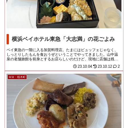
横浜ベイホテル東急「大志満」の花ごよみ
ベイ東急の一階に入る加賀料理店。たまにはビュッフェじゃなく、
しっとりしたもんを食おうぜということでやってきました。山中温
泉の老舗旅館を前身とするお店らしいのだけど、現地に店舗は残っ
ておらず、主に東京、...
23.10.04
23.10.12
2
ＭＭ・桜木町