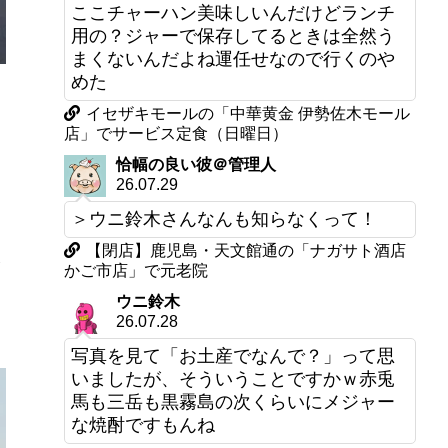
ここチャーハン美味しいんだけどランチ
用の？ジャーで保存してるときは全然う
まくないんだよね運任せなので行くのや
めた
オ
イセザキモールの「中華黄金 伊勢佐木モール
店」でサービス定食（日曜日）
恰幅の良い彼＠管理人
26.07.29
＞ウニ鈴木さんなんも知らなくって！
【閉店】鹿児島・天文館通の「ナガサト酒店
に
かご市店」で元老院
う
ウニ鈴木
26.07.28
写真を見て「お土産でなんで？」って思
いましたが、そういうことですかｗ赤兎
馬も三岳も黒霧島の次くらいにメジャー
な焼酎ですもんね