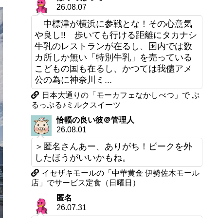
26.08.07
中標津が横浜に参戦とな！その心意気
や良し!! 歩いても行ける距離にタカナシ
牛乳のレストランが在るし、国内では数
カ所しか無い「特別牛乳」を売っている
こどもの国も在るし、かつては我儘アメ
公の為に神奈川ミ...
日本大通りの「モーカフェなかしべつ」で ぷ
るっぷる♪ミルクスイーツ
恰幅の良い彼＠管理人
26.08.01
＞匿名さんあー、ありがち！ピークを外
したほうがいいかもね。
イセザキモールの「中華黄金 伊勢佐木モール
店」でサービス定食（日曜日）
匿名
26.07.31