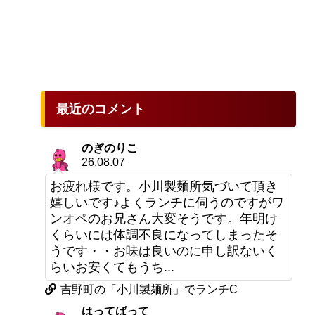
最近のコメント
のぎのりこ
26.08.07
お疲れ様です。小川製麺所気づいて頂き
嬉しいです♪よくランチに伺うのですがワ
ンオペのお兄さん大変そうです。年明け
くらいには体調不良になってしまったそ
うです・・お味は良いのに申し訳ないく
らいお安くてもうち...
吉野町の「小川製麺所」でランチC
はってばって