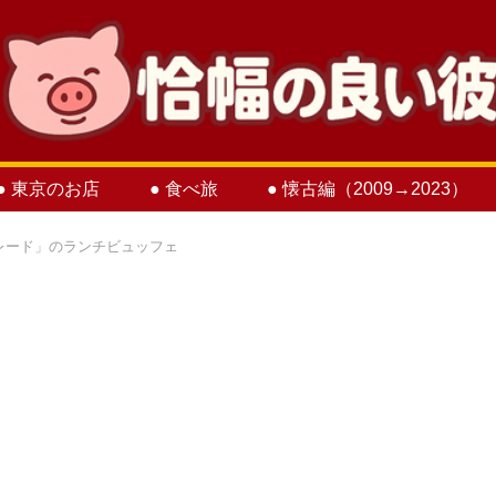
● 東京のお店
● 食べ旅
● 懐古編（2009→2023）
レード」のランチビュッフェ