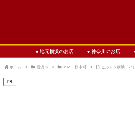
● 地元横浜のお店
● 神奈川のお店
ホーム
横浜市
ＭＭ・桜木町
ヒルトン横浜「パ
PR