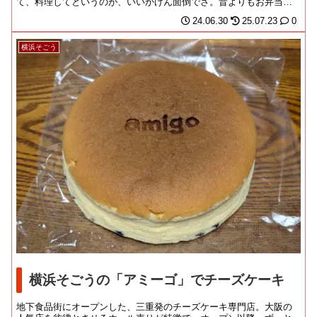
て、料理してというのが、いいかげん面倒でさ。昔よりもお弁当を
やっつけることが増えま...
24.06.30
25.07.23
0
横浜そごう
横浜そごうの「アミーゴ」でチーズケーキ
地下食品街にオープンした、三重発のチーズケーキ専門店。大阪の