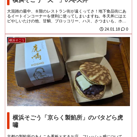
大混雑の最中、８階のレストラン街が遠くってさ！地下食品街にあ
るイートインコーナーを便利に使ってしまいますね。冬天丼にはエ
ビやしいたけの他、甘鯛、ブロッコリー、ハス、さつまいも、ホタ
テのかき揚げ。こちら...
24.01.18
0
横浜そごう
横浜そごう「京らく製餡所」のバタどら虎
嘯
京都の製餡所のあんこを看板とするお店。フレッシュ感について