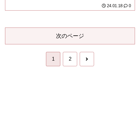
階で、だいぶありがたみ...
24.01.18
0
次のページ
次
1
2
へ