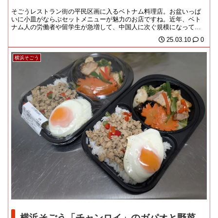
そごうレストラン街の平民区画に入るベトナム料理店。お盆いっぱ
いに小皿がならぶセットメニューが魅力のお店ですね。近年、ベト
ナム人の労働者や留学生が急増して、中国人に次ぐ規模になってい
るんだそうですよ。我...
25.03.10
0
横浜そごう
横浜そごう「チャンロイ」のガパオと野菜