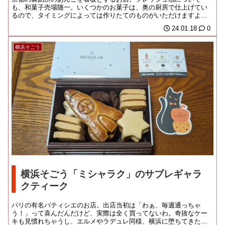
も、和菓子売場随一。いくつかのお菓子は、奥の厨房で仕上げてい
るので、タイミングによっては作りたてのものがいただけますよ。
看板商品のどら焼きも、...
24.01.18
0
横浜そごう
横浜そごう「ミシャラク」のサブレギャラ
クティーク
パリの有名パティシエのお店。出店当初は「わぁ、毎週通っちゃ
う！」って喜んだんだけど、実際は全く買ってないわ。奇抜なケー
キも見慣れちゃうし、エルメやラデュレ同様、横浜に堕ちてきた段