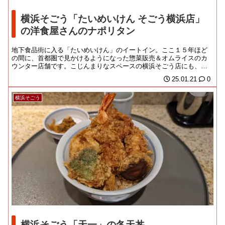
横浜そごう「たいめいけん そごう横浜店」
の洋食屋さんのナポリタン
地下食品街に入る「たいめいけん」のイートイン。ここ１５年ほど
の間に、首都圏で見かけるようになった惣菜販売＆オムライスのカ
ウンター店舗です。こじんまりなスペースの横浜そごう店にも、ち
ゃんとコックさんが詰...
25.01.21
0
横浜そごう
横浜そごう「天一」の冬天丼