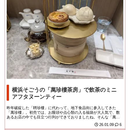
横浜そごうの「萬珍樓茶房」で飲茶のミニ
アフタヌーンティー
昨年破綻した「聘珍樓」に代わって、地下食品街に参入してきた
「萬珍樓」。初売では、お饅頭や点心類の入る福袋が大人気で、数
あるお店の中でも目立つ行列ができておりましたね。そんな「萬珍
楼」が、惣菜コーナーと...
26.01.09
6