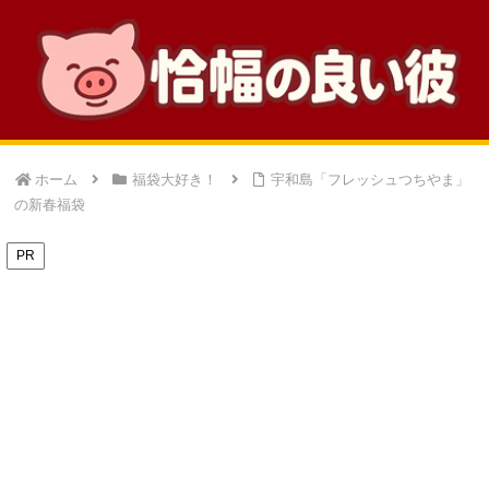
ホーム
福袋大好き！
宇和島「フレッシュつちやま」
の新春福袋
PR