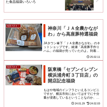
た食品福袋いろいろ
福袋大好き！
神奈川「ＪＡ全農かなが
わ」から高座豚特選福袋
JAタウン傘下「ＪＡ全農かながわ」のネ
ットショップです。綾瀬「高座豚手作り
ハム」の福袋が売っていたのよ。到着
は、お正月気分も霧消した１月下旬なん
25.02.11
だけどね。ベーコン、ケーゼ、...
福袋大好き！
阪東橋「セブンイレブン
横浜浦舟町３丁目店」の
開店記念福袋
もはや地域のインフラといえるコンビニ
ですが、横浜市街においてはすでに十分
量が浸透しているということなのか、新
規出店を見かける機会はだいぶ少なくな
24.01.29
24.02.03
りましたよね。先ごろ、児相の...