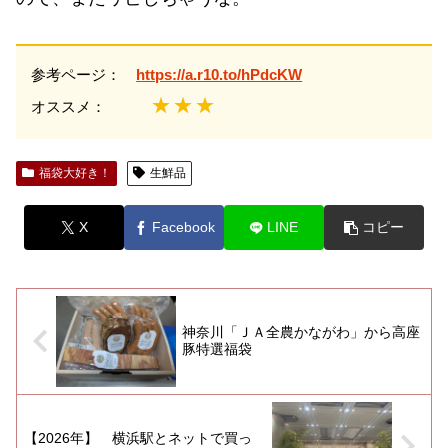
参考ページ：
https://a.r10.to/hPdcKW
★★★
オススメ：
福袋大好き！
生鮮品
X
Facebook
LINE
コピー
神奈川「ＪＡ全農かながわ」から高座
豚特選福袋
【2026年】 横浜駅とネットで買っ