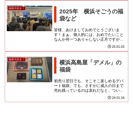
福袋大好き！
2025年 横浜そごうの福
袋など
皆様、あけましておめでとうございま
す！まぁ、個人的には、おめでたいこと
なんか何一つありゃしない正月ですが、
世の中には様々な不幸がありますから、
25.01.03
家族とゆっくり過ごせるだけマシ...
福袋大好き！
横浜高島屋「デメル」の
福袋
初売り翌日でも、そこそこ楽しめるデパ
ート福袋。でも、さすがに成人の日まで
売れ残っているのは哀れだなと、つい手
に取ってしまった「デメル」です。一
24.01.16
応、双頭の鷲を掲げる店なんだぞ...