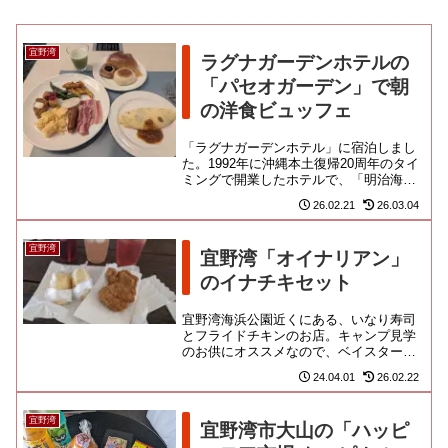
宜野湾
ラグナガーデンホテルの
「パセオガーデン」で朝
の洋食ビュッフェ
「ラグナガーデンホテル」に宿泊しまし
た。1992年に沖縄本土復帰20周年のタイ
ミングで開業したホテルで、「明治海
運」の傘下なんだね。「ぎのわん海浜公
26.02.21
26.03.04
園」でキャンプを行う「横...
宜野湾
宜野湾「オイナリアン」
のイナチキセット
宜野湾海浜公園近くにある、いなり寿司
とフライドチキンのお店。キャンプ見学
のお供にオススメなので、ベイスターズ
ファンは覚えておいてね！面白き食文化
24.04.01
26.02.22
が息づく沖縄では、いなりにチ...
宜野湾
宜野湾市大山の「ハッピ