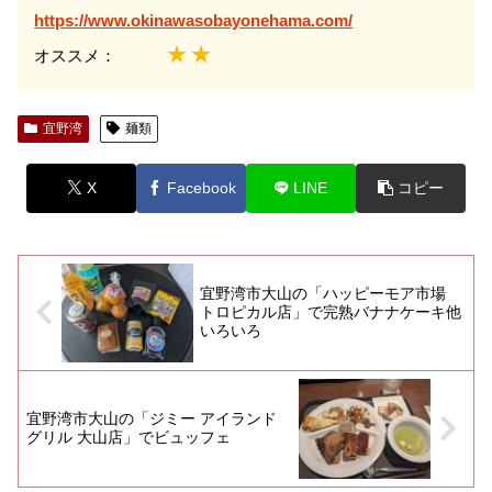
https://www.okinawasobayonehama.com/
★★
オススメ：
宜野湾
麺類
X
Facebook
LINE
コピー
宜野湾市大山の「ハッピーモア市場
トロピカル店」で完熟バナナケーキ他
いろいろ
宜野湾市大山の「ジミー アイランド
グリル 大山店」でビュッフェ