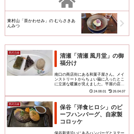
東村山「茶かわせみ」の むらさきあ
んみつ
西武沿線
清瀬「清瀬 風月堂」の御
福分け
南口の商店街にある和菓子屋さん。メイ
ンストリートからちょい脇に入ったとこ
に立派な暖簾が見えました。平屋の店舗
は小ざっぱりと建て直されております
24.08.01
26.04.07
が、中の様子は分かりづらいのよ...
西武沿線
保谷「洋食ヒロシ」のビ
ーフハンバーグ、自家製
コロッケ
保谷新道沿いにあるハンバーグとステー