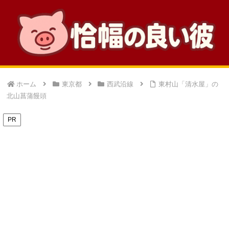
ホーム
東京都
西武沿線
東村山「清水屋」の
北山菖蒲饅頭
PR