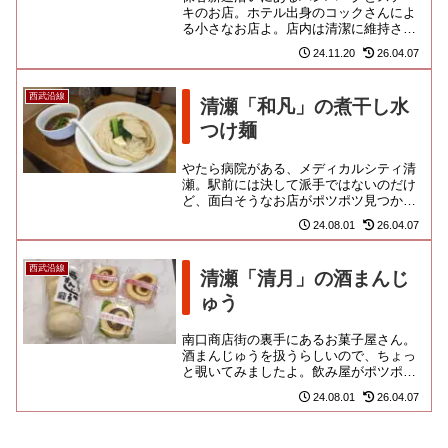
キのお店。ホテル出身のコックさんによ
る小さなお店よ。店内は清潔に維持され
ておりますが、やや神経質なとこもある
24.11.20
26.04.07
のかな。色々世話を焼いてくれ...
西武沿線
清瀬「和凡」の煮干し水
つけ麺
やたら病院がある、メディカルシティ清
瀬。駅前には決して派手ではないのだけ
ど、面白そうなお店がポツポツ見つかる
商店街がありました。何も知らん街なの
24.08.01
26.04.07
で、Googlepマップ様に...
西武沿線
清瀬「清月」の酒まんじ
ゅう
南口商店街の裏手にあるお菓子屋さん。
酒まんじゅうを扱うらしいので、ちょっ
と覗いてみましたよ。飲み屋がポツポツ
とならんでいる裏通りに立地します。町
24.08.01
26.04.07
場の気さくな和菓子屋さんなの...