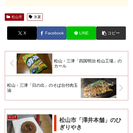
松山市
氷菓
X
Facebook
LINE
コピー
松山・三津「四国明治 松山工場」の
カール
松山・三津「日の出」のそば台付肉玉
油
松山市
松山市「澤井本舗」のひ
ぎりやき