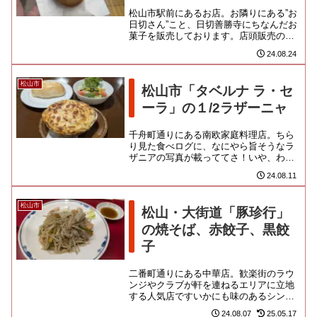
松山市駅前にあるお店。お隣りにある”お
日切さん”こと、日切善勝寺にちなんだお
菓子を販売しております。店頭販売の
他、「ひぎり茶屋」として、お食事や甘
24.08.24
味も提供していたようなんだ...
松山市
松山市「タベルナ ラ・セ
ーラ」の１/2ラザーニャ
千舟町通りにある南欧家庭料理店。ちら
り見た食べログに、なにやら旨そうなラ
ザニアの写真が載っててさ！いや、わざ
わざ松山に出て来て、ラザニア食うのも
24.08.11
どうなのかとは思ったんでけど...
松山市
松山・大街道「豚珍行」
の焼そば、赤餃子、黒餃
子
二番町通りにある中華店。歓楽街のラウ
ンジやクラブが軒を連ねるエリアに立地
する人気店ですいかにも味のあるシンプ
ルな構えの店舗は、近年きれいに建て直
24.08.07
25.05.17