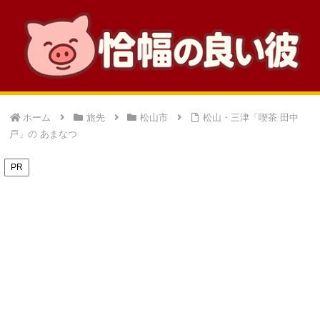
ホーム
旅先
松山市
松山・三津「喫茶 田中
戸」の あまなつ
PR