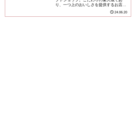
り、一つ上のおいしさを提供するお店な
んだってさ！お土産街入口脇の一等地
24.06.20
へ、気鋭のパティスリーのごとき、...