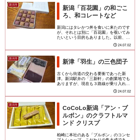
新潟市
新潟「百花園」の和ごこ
ろ、和コレートなど
新潟にはタレかつ丼を食いに来たのです
が、それとは別に「百花園」を覗いてみ
たいという目的もありました。以前、デ
パートの銘菓売り場にならんでた生キャ
24.07.02
ラメル羊羹がすごくおいしくて...
新潟市
新津「羽生」の三色団子
古くから街道の交わる要衝であった新
津。新潟駅弁の「三新軒」の創業地でも
ありますが、現在も３路線が乗り入れる
ターミナル駅であり、鉄道のまちとして
24.07.02
も知られているようです。大正５...
新潟市
CoCoLo新潟「アン・ブ
ルボン」のクラフトルマ
ンド クリスプ
柏崎に本社のある「ブルボン」のコンセ
プトショップ。こだわりの集大成であ