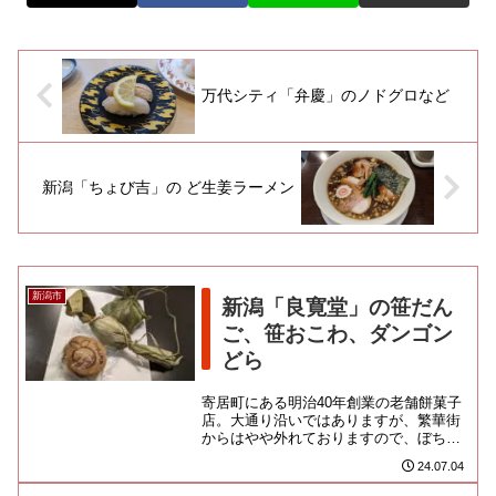
万代シティ「弁慶」のノドグロなど
新潟「ちょび吉」の ど生姜ラーメン
新潟市
新潟「良寛堂」の笹だん
ご、笹おこわ、ダンゴン
どら
寄居町にある明治40年創業の老舗餅菓子
店。大通り沿いではありますが、繁華街
からはやや外れておりますので、ぼちぼ
ち営業なのかな。旅行中に何度か通りが
24.07.04
かったんだけど、他の餅菓子...