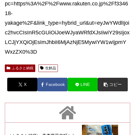
pc=https%3A%2F%2Fwww.rakuten.co.jp%2Ff3346
18-
yakage%2F&link_type=hybrid_url&ut=eyJwYWdlIjoi
c2hvcCIsInR5cGUiOiJoeWJyaWRfdXJsIiwiY29sIjox
LCJjYXQiOjEsImJhbiI6MjAzNjE5MywiYW1wIjpmY
WxzZX0%3D
ふるさと納税
生鮮品
X
Facebook
LINE
コピー