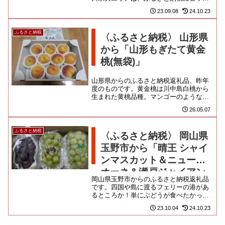
リ。ただ、ショッキングなことに、質の
23.09.08
24.10.23
高い農産物を送ってくれていた...
ふるさと納税
〈ふるさと納税〉 山形県
から「山形もぎたて黄金
桃(無袋)」
山形県からのふるさと納税返礼品、昨年
度のものです。黄金桃は川中島白桃から
生まれた黄桃品種。マンゴーのような濃
厚な甘みと香りが特徴なんだってさ。今
26.05.07
回は天童市「やまがた直送市場...
ふるさと納税
〈ふるさと納税〉 岡山県
玉野市から「晴王 シャイ
ンマスカット＆ニューピ
オーネ＆瀬戸ジャイアン
岡山県玉野市からのふるさと納税返礼品
ツ」
です。四国や島に渡るフェリーの港があ
るところか！単にぶどうが食べたかった
だけで、すんまそん。ピオーネ、シャイ
23.10.04
24.10.23
ンマスカット、瀬戸ジャイアン...