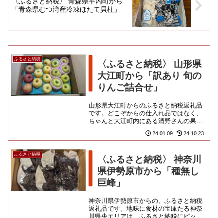
〈ふるさと納税〉 青森県平内町から
「青森県むつ湾産冷凍ほたて貝柱」
ふるさと納税
〈ふるさと納税〉 山形県
大江町から「訳あり 旬の
りんご詰合せ」
山形県大江町からのふるさと納税返礼品
です。どこぞからの仕入れ品ではなく、
ちゃんと大江町内にある清野さんの果樹
園から送ってくれますよ。この時期、り
24.01.09
24.10.23
んごの返礼品は数多見つかるの...
ふるさと納税
〈ふるさと納税〉 神奈川
県伊勢原市から「種無し
巨峰」
神奈川県伊勢原市からの、ふるさと納税
返礼品です。地味に食材の宝庫たる神奈
川県央エリアは、ふるさと納税にピッタ