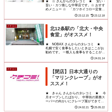
★ ☆ さんからのタレコミ ★ 安い・
旨い・カツ推しな中華店です。☆ おすす
めメニュー ☆ 「カツホイコロー定食」
☆ 参考ＵＲＬ ☆
23.12.15
23.12.18
クチコミ
北12条駅の「北大・中央
食堂」がオススメ！
★ NOBAX さんからのタレコミ ★
札幌で安く食事をしたいときはここがお
勧めです。 一般人も食事をすることがで
きます。 北大構内はやたら広く、博物館
24.01.14
や植物園、ポプラ並...
クチコミ
【閉店】日本大通りの
「マリンクレープ」がオ
ススメ！
★ きゃん さんからのタレコミ ★ 今
月オープンしたばかり。 中華街の業務ス
ーパーの向かいにクレープ屋ができてま
した。 お姉さん一人で作っているみたい
24.02.21
25.05.22
です。シンプルな定番...