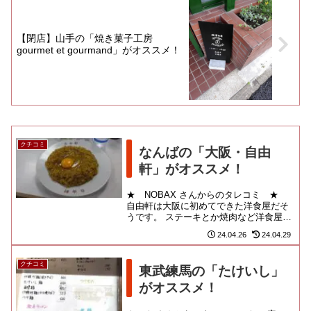
【閉店】山手の「焼き菓子工房
gourmet et gourmand」がオススメ！
クチコミ
なんばの「大阪・自由
軒」がオススメ！
★ NOBAX さんからのタレコミ ★
自由軒は大阪に初めてできた洋食屋だそ
うです。 ステーキとか焼肉など洋食屋の
メニューが並びますが 客の90％以上は
24.04.26
24.04.29
「名物カレー」を注...
クチコミ
東武練馬の「たけいし」
がオススメ！