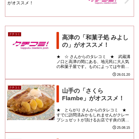
がオススメ！
クチコミ
高津の「和菓子処 みよし
の」がオススメ！
★ ☆ さんからのタレコミ ★ 武蔵溝
ノ口と高津の間にある、地元民に大人気
の和菓子屋です。ものによっては午前中
で売り切れることも。☆ おすすめメニュ
26.01.20
ー ☆ 「団子」☆ 参考...
クチコミ
山手の「さくら
Flambe」がオススメ！
★ とらがり さんからのタレコミ ★
すでに訪問済みかもしれませんがクレー
プシュゼットが頂けるお店です炎の演出
が楽しめますよ☆ 参考ＵＲＬ ☆
25.08.15