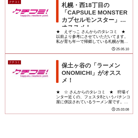
クチコミ
札幌・西18丁目の
「CAPSULE MONSTER
カプセルモンスター」が
オススメ！
★ えぞっこ さんからのタレコミ ★
以前より参考にさせていただいてます。
私が育ち年一で帰郷している札幌が無惨
な結果だったようなので、幾つかお勧め
25.05.10
したいです。古いマンション...
クチコミ
保土ヶ谷の「ラーメン
ONOMICHI」がオスス
メ！
★ ☆ さんからのタレコミ ★ 狩場イ
ンター近くの、フェスタ8というパチンコ
屋に併設されているラーメン屋です。六
角家姉妹店。美味いです。☆ おすすめメ
25.03.08
ニュー ☆ 「ラーメン...