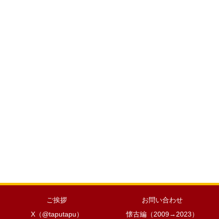
ご挨拶
お問い合わせ
X（@taputapu）
懐古編（2009→2023）