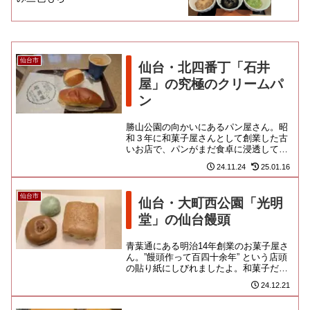
仙台市
仙台・北四番丁「石井
屋」の究極のクリームパ
ン
勝山公園の向かいにあるパン屋さん。昭
和３年に和菓子屋さんとして創業した古
いお店で、パンがまだ食卓に浸透してな
かった頃から、官庁街を売り歩いた歴史
24.11.24
25.01.16
があるようです。繁華街からは...
仙台市
仙台・大町西公園「光明
堂」の仙台饅頭
青葉通にある明治14年創業のお菓子屋さ
ん。”饅頭作って百四十余年” という店頭
の貼り紙にしびれましたよ。和菓子だけ
でなく、カステラやロシアケーキも作っ
24.12.21
ているお店のようですね...