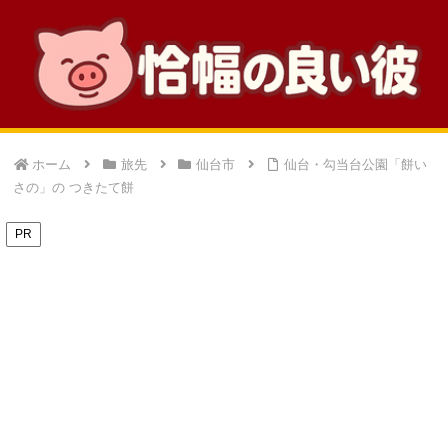
ホーム
旅先
仙台市
仙台・勾当台公園「餅い
さの」の つきたて餅
PR