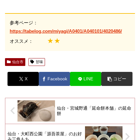
参考ページ：
https://tabelog.com/miyagi/A0401/A040101/4020486/
★★
オススメ：
仙台市
甘味
X
Facebook
LINE
コピー
仙台・宮城野通「延命餅本舗」の延命
餅
仙台・大町西公園「源吾茶屋」のお好
み三色もち