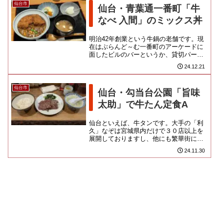
仙台市
仙台・青葉通一番町「牛
なべ 入間」のミックス丼
明治42年創業という牛鍋の老舗です。現
在はぶらんど～む一番町のアーケードに
面したビルのバーというか、貸切パーテ
ィスペースにて、間借り営業をしている
24.12.21
ようなのです。いったい、な...
仙台市
仙台・勾当台公園「旨味
太助」で牛たん定食A
仙台といえば、牛タンです。大手の「利
久」なぞは宮城県内だけで３０店以上を
展開しておりますし、他にも繁華街に複
数店舗を構える専門店が幾つもあります
24.11.30
から、仙台の街はまさに牛タン...