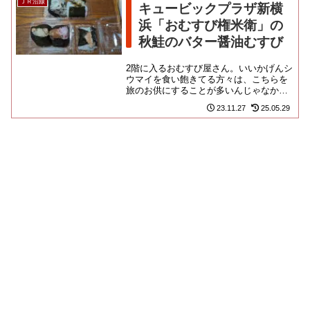
ＪＲ沿線
キュービックプラザ新横
浜「おむすび権米衛」の
秋鮭のバター醤油むすび
2階に入るおむすび屋さん。いいかげんシ
ウマイを食い飽きてる方々は、こちらを
旅のお供にすることが多いんじゃなかろ
うか？近年のブームで、数時間列んで買
23.11.27
25.05.29
うようなおにぎり専門店も出...