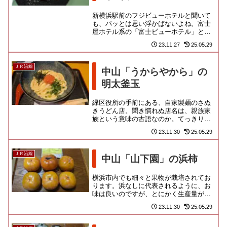
新横浜駅前のフジビューホテルと聞いて
も、パッとは思い浮かばないよね。富士
屋ホテル系の「富士ビューホテル」とは
別ものの独立系か。地場のビジホを利用
23.11.27
25.05.29
する機会はそうそう訪れないの...
ＪＲ沿線
中山「うからやから」の
明太釜玉
緑区役所の手前にある、自家製麺のさぬ
きうどん店。聞き慣れぬ店名は、親族家
族という意味の古語なのか。てっきり、
ヴィン・ディーゼルや日本語ラッパー感
23.11.30
25.05.29
性の家族経営なのかと思いきや...
ＪＲ沿線
中山「山下園」の浜柿
横浜市内でも細々と果物が栽培されてお
ります。浜なしに代表されるように、お
味は良いのですが、とにかく生産量が限
られるため、直売や注文品でほぼほぼ消
23.11.30
25.05.29
費されてしまい、市場ではなか...