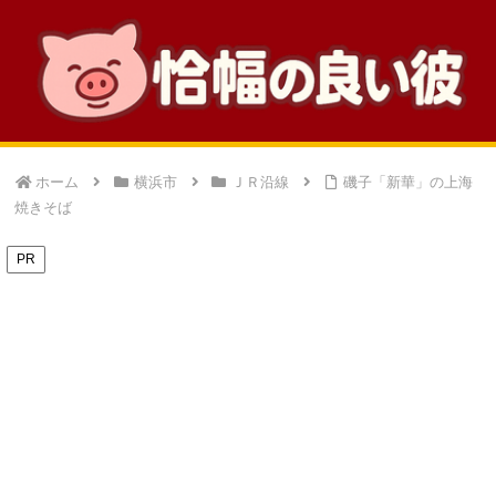
ホーム
横浜市
ＪＲ沿線
磯子「新華」の上海
焼きそば
PR