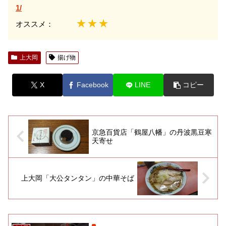
1/
★★★
オススメ：
上大岡
揚げ物
X
Facebook
LINE
コピー
京急百貨店「鶴屋八幡」の丹波黒豆寒
天寄せ
上大岡「大公タンタン」の中華そば