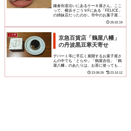
鎌倉街道沿いにあるケーキ屋さん。ここ
って、横浜そごう９Fにある「FELICE」
の姉妹店だったのか。市中のお菓子屋さ
んが評判になって百貨店に呼ばれるって
26.02.19
いうのはわかるけど、腐...
上大岡
京急百貨店「鶴屋八幡」
の丹波黒豆寒天寄せ
デパート等に手広く展開するお菓子屋さ
んの中でも「とらや」「鶴屋吉信」「鶴
屋八幡」のあたりは、お茶に使っても恥
ずかしくない信頼感のあるお店ですよ
23.09.26
23.10.12
ね。夏はツルンとした菓子しか食...