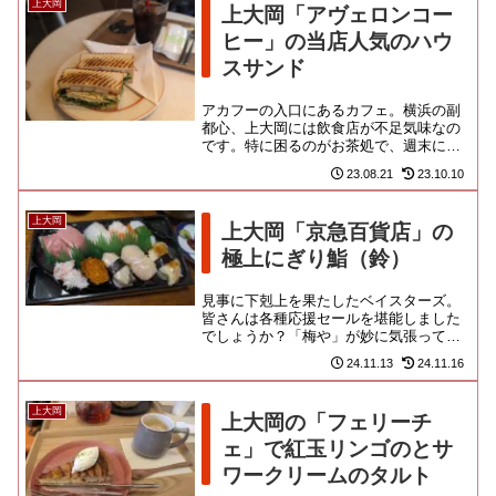
上大岡
上大岡「アヴェロンコー
ヒー」の当店人気のハウ
スサンド
アカフーの入口にあるカフェ。横浜の副
都心、上大岡には飲食店が不足気味なの
です。特に困るのがお茶処で、週末にな
ると、いそいそ下山してくる山岳民によ
23.08.21
23.10.10
り、大手コーヒーチェーン等を...
上大岡
上大岡「京急百貨店」の
極上にぎり鮨（鈴）
見事に下剋上を果たしたベイスターズ。
皆さんは各種応援セールを堪能しました
でしょうか？「梅や」が妙に気張って大
変な行列を作っておりましたが、「崎陽
24.11.13
24.11.16
軒」や「ありあけ」はビミョー...
上大岡
上大岡の「フェリーチ
ェ」で紅玉リンゴのとサ
ワークリームのタルト