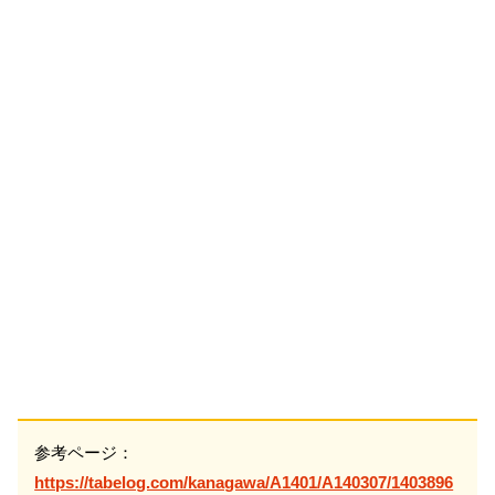
参考ページ：
https://tabelog.com/kanagawa/A1401/A140307/1403896