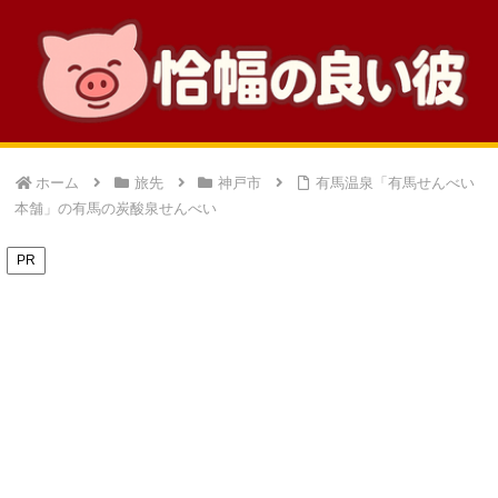
ホーム
旅先
神戸市
有馬温泉「有馬せんべい
本舗」の有馬の炭酸泉せんべい
PR