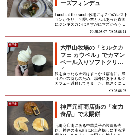
ーズフォンデュ
Lunch at the ranch.牧場には２つのレスト
ランがあり、可愛い羊とふれあった直後
にジンギスカンはさすがにマズかろう
と、BBQではなくチーズの方にしたんだ
25.08.07
25.08.11
けど、...
神戸市
六甲山牧場の「ミルクカ
フェ カウベル」でカマン
ベール入りソフトクリー
ム
飯を食ったら天気はすっかり霧雨に。帰
りのバス待ちのため、場外にあるミルク
カフェへ避難してきました。気さくに利
用できる休憩所です。名物は六甲山牧場
25.08.07
の牛から絞った牛乳。３０杯限...
神戸市
神戸元町商店街の「友力
食品」で太陽餅
元町商店街にある中華菓子の製造販売
処。神戸の南京町はお土産探しに困る場