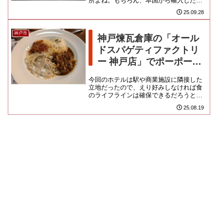
所よね。もちろん、本国から輸入した中
華っぽい品はならんでいるのだけど、横
25.09.28
浜中華街のように地元で歴史を紡...
神戸市
神戸煉瓦倉庫の「オール
ドスパゲティファクトリ
ー 神戸店」でポーポーリ
ー
今回のホテルは駅や商業施設に隣接した
立地だったので、えり好みしなければ食
のライフラインは確保できるだろうとふ
んでいたのだけど、そもそも食い意地だ
25.08.19
けで生きているブタが、お店を...