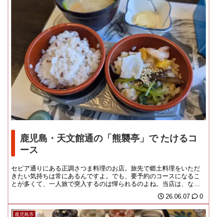
鹿児島・天文館通の「熊襲亭」で たけるコ
ース
セピア通りにある正調さつま料理のお店。旅先で郷土料理をいただ
きたい気持ちは常にあるんですよ。でも、要予約のコースになるこ
とが多くて、一人旅で突入するのは憚られるのよね。当店は、なら
びの「さつま路」と共...
26.06.07
0
鹿児島市