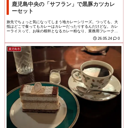
鹿児島中央の「サフラン」で黒豚カツカレ
ーセット
旅先でちょっと気になってしまう地カレーシリーズ。つっても、大
抵はどこで食ってもカレーはカレーだったりするんだけどな。カレ
ーライスって、お味の根幹となるカレー粉なり、業務用フレークな
りが全国くまなく流通...
26.05.24
0
鹿児島市