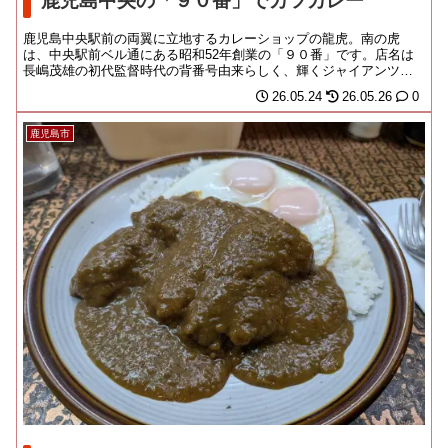
鹿児島中央の「９０番」でカツカレー
鹿児島中央駅前の両翼に立地するカレーショップの龍虎。南の虎
は、中央駅前ベル通にある昭和52年創業の「９０番」です。店名は
長嶋茂雄の初代監督時代の背番号由来らしく、輝くジャイアンツオ
レンジで記されており...
26.05.24
26.05.26
0
鹿児島市