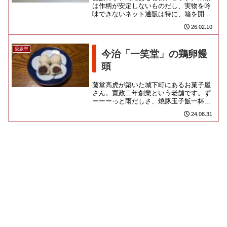
は作柄が安定しないものだし、実物を吟
味できないネット通販は特に、箱を開け
てみるまでわからないギャンブル要素が
26.02.10
ありますよね。そんな中で毎年...
愛媛県
今治「一笑堂」の鶏卵饅
頭
藤堂高虎が築いた城下町にあるお菓子屋
さん。寛政二年創業という老舗です。ず
ーーーっと雨だしさ、焼豚玉子飯一杯の
ために特急乗ってくのもバカらしいなと
24.08.31
見送った今治行。でも、すっげ...