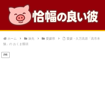
ホーム
旅先
愛媛県
愛媛・久万高原「高市本
舗」の おくま饅頭
PR