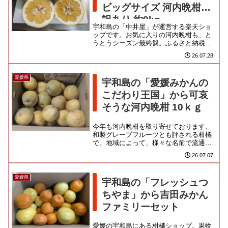
ビッグサイズ 河内晩柑
訳あり 約9kg
宇和島の「中井屋」が運営する楽天ショ
ップです。お気に入りの河内晩柑も、と
うとうシーズン最終盤。ふるさと納税の
諸々が届くのもいつになるか分からんの
26.07.28
で、つなぎとして一箱頼むこと...
愛媛県
宇和島の「愛媛みかんの
こだわり王国」から可哀
そうな河内晩柑 10ｋｇ
今年も河内晩柑を取り寄せております。
和製グレープフルーツとも評される柑橘
で、地域によって、様々な名前で流通し
ていますよね。プリッと多汁。上品な甘
26.07.07
みと爽やかな酸味、ほろ苦みが...
愛媛県
宇和島の「フレッシュつ
ちやま」から吉田みかん
ファミリーセット
愛媛の宇和島にある柑橘ショップ。果物