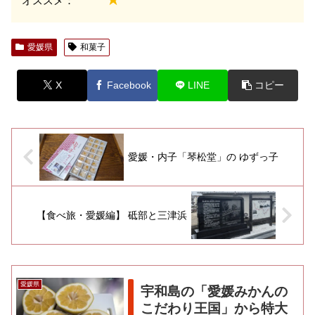
オススメ：
愛媛県
和菓子
X
Facebook
LINE
コピー
愛媛・内子「琴松堂」の ゆずっ子
【食べ旅・愛媛編】 砥部と三津浜
愛媛県
宇和島の「愛媛みかんの
こだわり王国」から特大