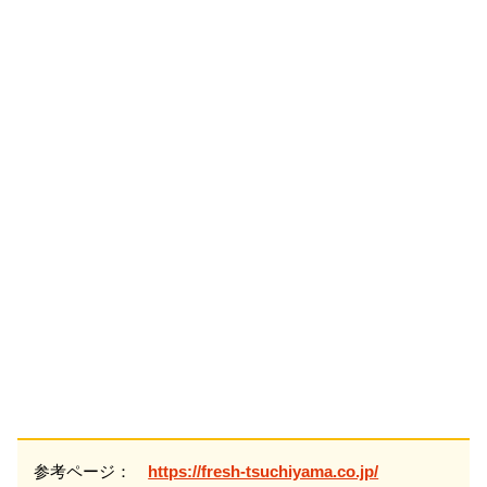
参考ページ：
https://fresh-tsuchiyama.co.jp/