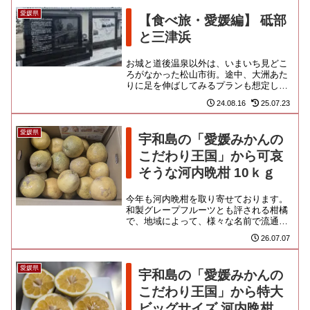
愛媛県
【食べ旅・愛媛編】 砥部
と三津浜
お城と道後温泉以外は、いまいち見どこ
ろがなかった松山市街。途中、大洲あた
りに足を伸ばしてみるプランも想定して
いたのですが、この雨中に散策するのも
24.08.16
25.07.23
かったりぃなと、近場でやっつ...
愛媛県
宇和島の「愛媛みかんの
こだわり王国」から可哀
そうな河内晩柑 10ｋｇ
今年も河内晩柑を取り寄せております。
和製グレープフルーツとも評される柑橘
で、地域によって、様々な名前で流通し
ていますよね。プリッと多汁。上品な甘
26.07.07
みと爽やかな酸味、ほろ苦みが...
愛媛県
宇和島の「愛媛みかんの
こだわり王国」から特大
ビッグサイズ 河内晩柑