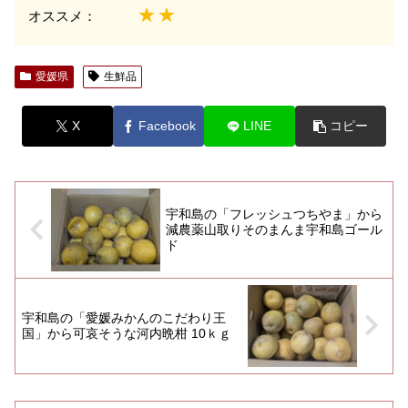
★★
オススメ：
愛媛県
生鮮品
X
Facebook
LINE
コピー
宇和島の「フレッシュつちやま」から
減農薬山取りそのまんま宇和島ゴール
ド
宇和島の「愛媛みかんのこだわり王
国」から可哀そうな河内晩柑 10ｋｇ