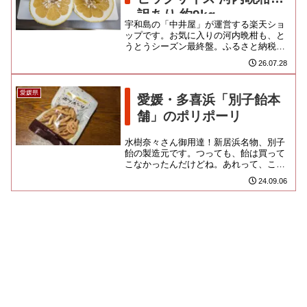
訳あり 約9kg
宇和島の「中井屋」が運営する楽天ショ
ップです。お気に入りの河内晩柑も、と
うとうシーズン最終盤。ふるさと納税の
諸々が届くのもいつになるか分からんの
26.07.28
で、つなぎとして一箱頼むこと...
愛媛県
愛媛・多喜浜「別子飴本
舗」のポリポーリ
水樹奈々さん御用達！新居浜名物、別子
飴の製造元です。つっても、飴は買って
こなかったんだけどね。あれって、この
季節、溶けそうじゃん。代わりに、いろ
24.09.06
んなお店で推されていた、かり...