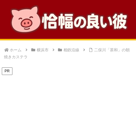
ホーム
横浜市
相鉄沿線
二俣川「茶和」の朝
焼きカステラ
PR