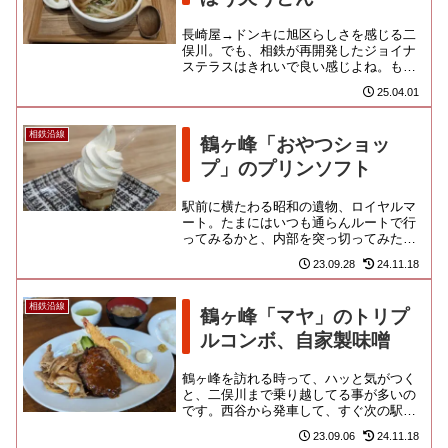
長崎屋→ドンキに旭区らしさを感じる二
俣川。でも、相鉄が再開発したジョイナ
ステラスはきれいで良い感じよね。もち
ろん遠方から人を呼ぶ面白さはありませ
25.04.01
んが、必要なものが手堅く揃っ...
相鉄沿線
鶴ヶ峰「おやつショッ
プ」のプリンソフト
駅前に横たわる昭和の遺物、ロイヤルマ
ート。たまにはいつも通らんルートで行
ってみるかと、内部を突っ切ってみた
ら、こんなお店が隠れてました。「おや
23.09.28
24.11.18
つショップ」という、とらえどこ...
相鉄沿線
鶴ヶ峰「マヤ」のトリプ
ルコンボ、自家製味噌
鶴ヶ峰を訪れる時って、ハッと気がつく
と、二俣川まで乗り越してる事が多いの
です。西谷から発車して、すぐ次の駅に
停まったことにすら、さっぱり気が付か
23.09.06
24.11.18
ないのは、やはり気が乗らない...