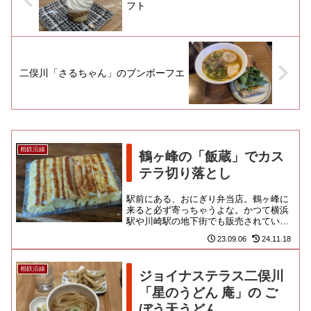
フト
二俣川「さるちゃん」のブンボーフエ
相鉄沿線
鶴ヶ峰の「飯蔵」でカス
テラ切り落とし
駅前にある、おにぎり弁当店。鶴ヶ峰に
来ると必ず寄っちゃうよな。かつて横浜
駅や川崎駅の地下街でも販売されてい
た、ヤマパン製のカステラ切り落としパ
23.09.06
24.11.18
ックを購入できるお店なんだよね...
相鉄沿線
ジョイナステラス二俣川
「星のうどん 庵」の ご
ぼう天うどん