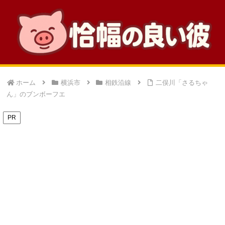
ホーム
横浜市
相鉄沿線
二俣川「さるちゃ
ん」のブンボーフエ
PR