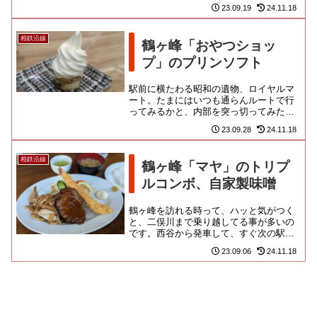
フェになっていたのですよ！以前は場末
23.09.19
24.11.18
たラーメン飲み屋だった場所だ...
相鉄沿線
鶴ヶ峰「おやつショッ
プ」のプリンソフト
駅前に横たわる昭和の遺物、ロイヤルマ
ート。たまにはいつも通らんルートで行
ってみるかと、内部を突っ切ってみた
ら、こんなお店が隠れてました。「おや
23.09.28
24.11.18
つショップ」という、とらえどこ...
相鉄沿線
鶴ヶ峰「マヤ」のトリプ
ルコンボ、自家製味噌
鶴ヶ峰を訪れる時って、ハッと気がつく
と、二俣川まで乗り越してる事が多いの
です。西谷から発車して、すぐ次の駅に
停まったことにすら、さっぱり気が付か
23.09.06
24.11.18
ないのは、やはり気が乗らない...