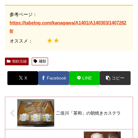
参考ページ：
https://tabelog.com/kanagawa/A1401/A140303/1407282
8/
★★
オススメ：
相鉄沿線
麺類
X
Facebook
LINE
コピー
二俣川「茶和」の朝焼きカステラ