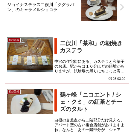
ジョイナステラス二俣川「クグラパ
ン」のキャラメルショコラ
相鉄沿線
二俣川「茶和」の朝焼き
カステラ
中沢の住宅街にある、カステラと和菓子
のお店。駅からは１０分ほどの距離があ
りますが、試験場の帰りにちょっと寄り
道をする形でアクセス可能です。住宅の
25.03.29
一部を改装して営業する小さな...
相鉄沿線
鶴ヶ峰「ニコエント / シ
ェ・クミ」の紅茶とチー
ズのタルト
白根の交差点から二階部分だけ見える、
アパート型の古い複合店舗がありますよ
ね。なんと、あの一階部分が、シェアカ