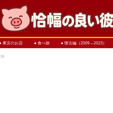
● 東京のお店
● 食べ旅
● 懐古編（2009→2023）
上鮎