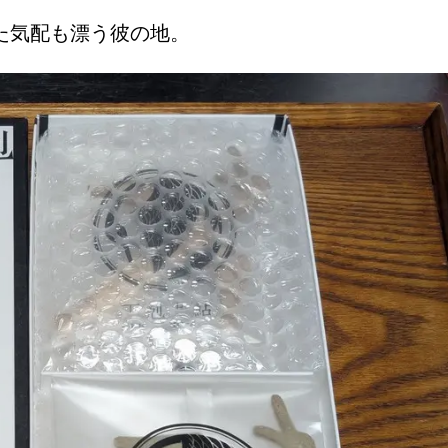
た気配も漂う彼の地。