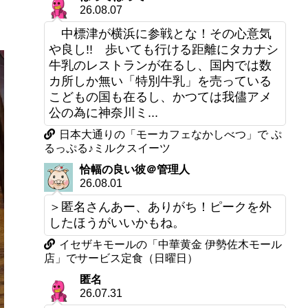
26.08.07
中標津が横浜に参戦とな！その心意気
や良し!! 歩いても行ける距離にタカナシ
牛乳のレストランが在るし、国内では数
カ所しか無い「特別牛乳」を売っている
こどもの国も在るし、かつては我儘アメ
公の為に神奈川ミ...
日本大通りの「モーカフェなかしべつ」で ぷ
るっぷる♪ミルクスイーツ
恰幅の良い彼＠管理人
26.08.01
＞匿名さんあー、ありがち！ピークを外
したほうがいいかもね。
イセザキモールの「中華黄金 伊勢佐木モール
店」でサービス定食（日曜日）
匿名
26.07.31