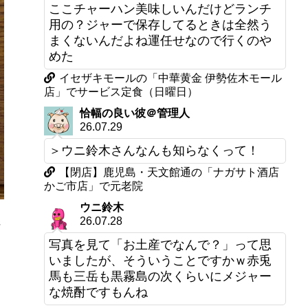
ここチャーハン美味しいんだけどランチ
用の？ジャーで保存してるときは全然う
まくないんだよね運任せなので行くのや
めた
イセザキモールの「中華黄金 伊勢佐木モール
店」でサービス定食（日曜日）
恰幅の良い彼＠管理人
26.07.29
＞ウニ鈴木さんなんも知らなくって！
【閉店】鹿児島・天文館通の「ナガサト酒店
かご市店」で元老院
ウニ鈴木
26.07.28
け
写真を見て「お土産でなんで？」って思
いましたが、そういうことですかｗ赤兎
馬も三岳も黒霧島の次くらいにメジャー
な焼酎ですもんね