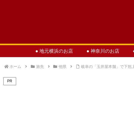
● 地元横浜のお店
● 神奈川のお店
ホーム
旅先
他県
岐阜の「玉井屋本舗」で下剋
PR