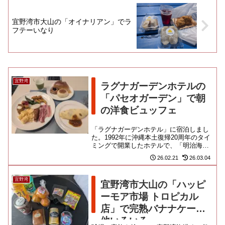
宜野湾市大山の「オイナリアン」でラ
フテーいなり
宜野湾
ラグナガーデンホテルの
「パセオガーデン」で朝
の洋食ビュッフェ
「ラグナガーデンホテル」に宿泊しまし
た。1992年に沖縄本土復帰20周年のタイ
ミングで開業したホテルで、「明治海
運」の傘下なんだね。「ぎのわん海浜公
26.02.21
26.03.04
園」でキャンプを行う「横...
宜野湾
宜野湾市大山の「ハッピ
ーモア市場 トロピカル
店」で完熟バナナケーキ
他いろいろ