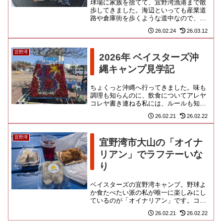
球場に家族を捨てて、宜野湾漁港まで散
歩してきました。海辺といっても産業道
路や倉庫街を歩くような道中なので、全
然楽しくないんだけどな！港に隣接する
26.02.24
26.03.12
「ぎのわんゆいマルシェ」とい...
宜野湾
2026年 ベイスターズ沖
縄キャンプ見学記
ちょくっと沖縄へ行ってきました。味も
調理も知らんのに、飲食についてアレヤ
コレヤ書き連ねる私には、ルールも知ら
んくせにに、プレイや采配についてアレ
26.02.21
26.02.22
ヤコレヤのたまう野球狂の親族...
宜野湾
宜野湾市大山の「オイナ
リアン」でラフテーいな
り
ベイスターズの宜野湾キャンプ。野球よ
か食たべたい派の私が唯一に楽しみにし
ているのが「オイナリアン」です。コン
ベンションセンターに、謎の「天理スタ
26.02.21
26.02.22
ミナラーメン」が出店している...