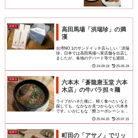
他東京
高田馬場「洪瑞珍」の満
漢
台湾NO.1のサンドイッチ店らしい「洪瑞
珍」日本では高田馬場へ実店舗を出店し
ましたが、各地のデパート等でも巡回販
売を行っておるようですよ。あ！ こ
24.09.18
25.05.29
れ、SNSでみたことあるや...
他東京
六本木「蒼龍唐玉堂 六本
木店」の牛バラ担々麺
ライブがハネた後に、軽く食べたいなと
探しても、なかなか見つからない六本木
です。いかにもな「際コーポレーショ
ン」なのよ。ただ、厨房やスタッフは向
25.04.20
25.07.15
こうの人っぽいし、カウンターの...
他東京
町田の「アサノ」でリッ