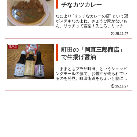
チなカツカレー
なにより ”リッチなカレーの店” という冠
がステキなのよね。きょうび聞かないも
ん、リッチって言葉！先ごろ、リッチの
欠片も落ちていない仲見世商店街から町
25.11.27
田ターミナルプラザへと...
他東京
町田の「岡直三郎商店」
で生揚げ醤油
「ままともプラザ町田」というショッピ
ングモールの脇で、お醤油が売られてい
るのを発見。町田街道をちょいと脇に入
った場所ですよ。1787年創業という老舗
25.11.27
の蔵元「岡直三郎商店」上...