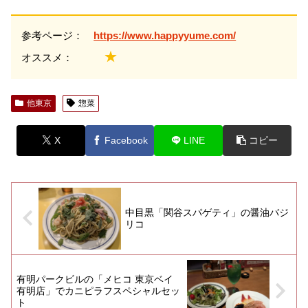
参考ページ：
https://www.happyyume.com/
★
オススメ：
他東京
惣菜
X
Facebook
LINE
コピー
中目黒「関谷スパゲティ」の醤油バジ
リコ
有明パークビルの「メヒコ 東京ベイ
有明店」でカニピラフスペシャルセッ
ト