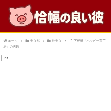
ホーム
東京都
他東京
下板橋「ハッピー夢工
房」の肉圓
PR