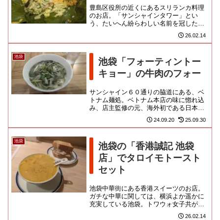
豊島区役所の近くにあるスリランカ料理
のお店。「サンシャインタワー」とい
う、たいへん紛らわしい名前を冠したビ
ルの２階に入居します。ここは元々、新
26.02.14
興宗教の寮だった建物のようで、...
池袋
池袋「フォーティントー
キョー」の牛肉のフォー
サンシャイン６０通りの脇道にある、ベ
トナム麺処。ベトナム本店の味に惚れ込
み、店主監修の元、海外初である日本出
店の許可を得たという話が載っておりま
24.09.20
25.09.30
した。近年は横浜でもベトナム...
池袋
池袋の「香港誠記 池袋
店」でタロイモトースト
セット
池袋中華街にある香港スイーツのお店。
ガチな中華に関しては、横浜よか遥かに
充実している池袋。トワウォ女子共が喜
びそうなスイーツのお店もできているよ
26.02.14
うだけど・・・いやいや、怪し...