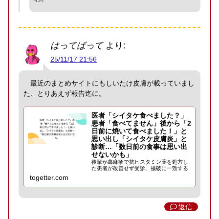
はってばって
より:
25/11/17 21:56
最近のまとめサイトにもしいたけ皮膚が載っていまし
た、とりあえず報告迄に。
医者「シイタケ食べました？」
患者「食べてません」後から「2
日前に焼いて食べました！」と
思い出し「シイタケ皮膚炎」と
診断…「数日前の食事は思い出
せないかも」
後輩が蕁麻疹で抗ヒスタミン薬を処方し
た患者が改善せず受診。掻破に一致する
紫斑混じり紅斑で膨疹ではなく鞭打ち様
togetter.com
皮疹を疑い、原因候補にシイタケ等を挙
げて質問。患者は最初「食べてない」と
答えたが、後に「2日...
返信