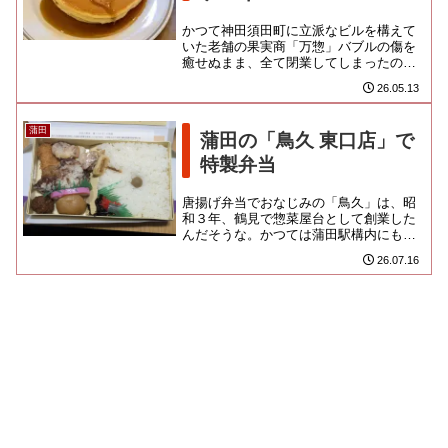
かつて神田須田町に立派なビルを構えて
いた老舗の果実商「万惣」バブルの傷を
癒せぬまま、全て閉業してしまったので
すが、併設のフルーツパーラーは百貨店
26.05.13
や丸ビルなどにも展開するステ...
蒲田
蒲田の「鳥久 東口店」で
特製弁当
唐揚げ弁当でおなじみの「鳥久」は、昭
和３年、鶴見で惣菜屋台として創業した
んだそうな。かつては蒲田駅構内にも出
店していたようですが、駅弁需要は高く
26.07.16
なさそうなこの駅で地場の名物...