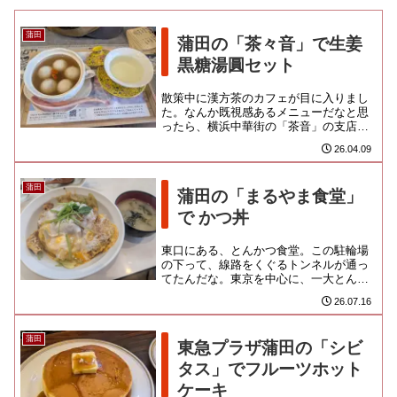
蒲田
蒲田の「茶々音」で生姜
黒糖湯圓セット
散策中に漢方茶のカフェが目に入りまし
た。なんか既視感あるメニューだなと思
ったら、横浜中華街の「茶音」の支店な
んだってよ。チャイナ楽曲が穏やかに流
26.04.09
れる、こじんまりとした店内で...
蒲田
蒲田の「まるやま食堂」
で かつ丼
東口にある、とんかつ食堂。この駐輪場
の下って、線路をくぐるトンネルが通っ
てたんだな。東京を中心に、一大とんか
つ勢力を築いている檍のルーツとなるお
26.07.16
店で、現在は息子さんが継いで...
蒲田
東急プラザ蒲田の「シビ
タス」でフルーツホット
ケーキ