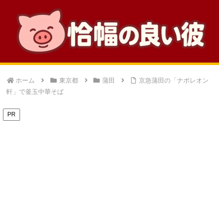
ホーム
東京都
蒲田
京急蒲田の「ナポレオン
軒」で釜玉中華そば
PR