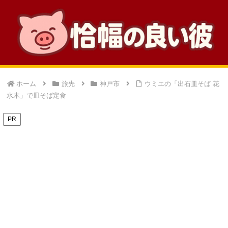
ホーム
旅先
神戸市
ウミエの「出石皿そば 花
水木」で皿そば定食
PR