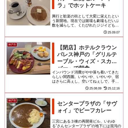
ラ」でホットケーキ
興行と歓楽の街として大変に栄えたとい
う新開地。現在では賭場も劇場もだいぶ
数を減らして、くたびれたジジイどもを
集めている誘虫灯がなんなのかはよく分
25.09.07
からんのだけど、昼から営業し...
神戸市
【閉店】ホテルクラウン
パレス神戸の「グリルテ
ーブル・ウィズ・スカイ
バー」で朝食
インバウンド消費がやや落ち着いてきた
らしい関西圏。いやいや、いやいや、宿
はさらに高ぇし、空いてねぇしで、手頃
な拠点探しに苦労しましたよ。三宮や元
25.08.09
25.12.16
町周辺は諦めて、ついに神戸駅...
神戸市
センタープラザの「サヴ
ォイ」でビーフカレー
三宮にある３棟の再開発ビル、いわゆ
る”さんセンタープラザ”の地下には混沌の