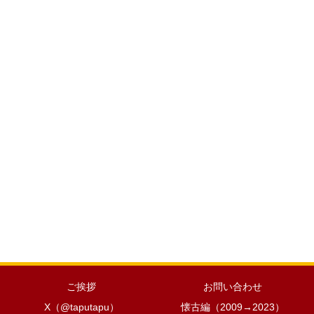
ご挨拶
お問い合わせ
X（@taputapu）
懐古編（2009→2023）