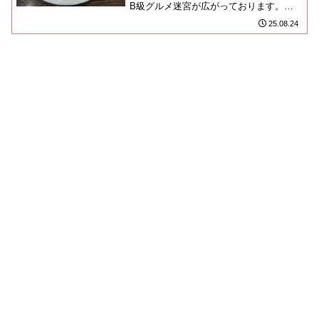
B級グルメ迷宮が広がっております。私
ね、神戸に引っ越すなら、ここに住民票
25.08.24
を置きたいもん！！神戸っ子...