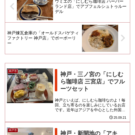
ウミエの「にしむら珈琲店 ハーバー
ランド店」でアプフェルシュトゥルー
デル
神戸煉瓦倉庫の「オールドスパゲティ
ファクトリー 神戸店」でポーポーリ
ー
神戸市
神戸・三ノ宮の「にしむ
ら珈琲店 三宮店」でフル
ーツセット
神戸といえば、にしむら珈琲なのよ！毎
回、立ち寄るのを楽しみにしているお店
です。近年はアジアを中心とした外国人
観光客の姿も多く見られるようになりま
25.09.21
した。三ノ宮駅のすぐ北側にあ...
神戸市
神戸・新開地の「アキ