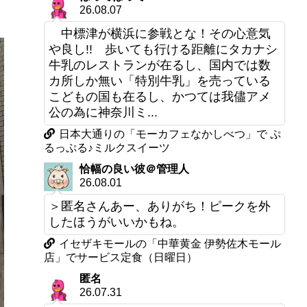
26.08.07
中標津が横浜に参戦とな！その心意気
や良し!! 歩いても行ける距離にタカナシ
牛乳のレストランが在るし、国内では数
カ所しか無い「特別牛乳」を売っている
こどもの国も在るし、かつては我儘アメ
公の為に神奈川ミ...
日本大通りの「モーカフェなかしべつ」で ぷ
るっぷる♪ミルクスイーツ
恰幅の良い彼＠管理人
26.08.01
＞匿名さんあー、ありがち！ピークを外
したほうがいいかもね。
イセザキモールの「中華黄金 伊勢佐木モール
店」でサービス定食（日曜日）
匿名
26.07.31