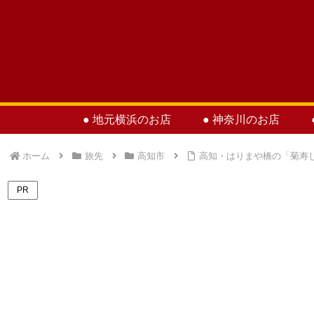
● 地元横浜のお店
● 神奈川のお店
ホーム
旅先
高知市
高知・はりまや橋の「菊寿
PR