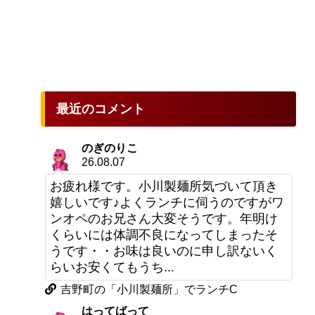
最近のコメント
のぎのりこ
26.08.07
お疲れ様です。小川製麺所気づいて頂き
嬉しいです♪よくランチに伺うのですがワ
ンオペのお兄さん大変そうです。年明け
くらいには体調不良になってしまったそ
うです・・お味は良いのに申し訳ないく
らいお安くてもうち...
吉野町の「小川製麺所」でランチC
はってばって