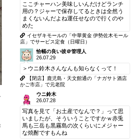
ここチャーハン美味しいんだけどランチ
用の？ジャーで保存してるときは全然う
まくないんだよね運任せなので行くのや
めた
イセザキモールの「中華黄金 伊勢佐木モール
店」でサービス定食（日曜日）
恰幅の良い彼＠管理人
26.07.29
＞ウニ鈴木さんなんも知らなくって！
【閉店】鹿児島・天文館通の「ナガサト酒店
かご市店」で元老院
ウニ鈴木
貸
26.07.28
写真を見て「お土産でなんで？」って思
いましたが、そういうことですかｗ赤兎
馬も三岳も黒霧島の次くらいにメジャー
層
な焼酎ですもんね