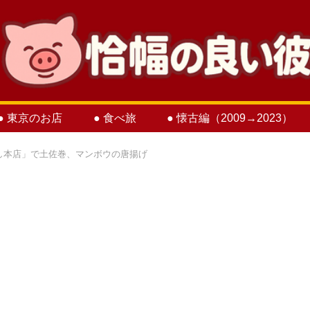
● 東京のお店
● 食べ旅
● 懐古編（2009→2023）
し本店」で土佐巻、マンボウの唐揚げ