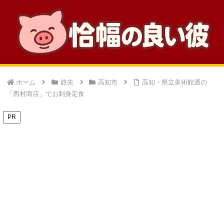
ホーム
旅先
高知市
高知・県立美術館通の
「西村商店」でお刺身定食
PR