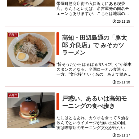
帯屋町筋商店街の入口近くにある喫茶
店。らんぷといえば、名古屋発の同名チ
ェーンもありますが、こちらは地場のブ
ランドなんじゃないかな。高知城歴史博
25.11.15
物館「イストワール」や「アンの...
高知市
高知・田辺島通の「豚太
郎 介良店」で みそカツ
ラーメン
”旨そうだからはるばる食いに行く”が基本
スタンスとなる、全国ローカル食巡り。
一方、”文化枠”という名の、あえて踏みに
行かねばならぬ地雷もありますよね。高
25.11.30
知で親しまれているラ...
高知市
戸惑い、あるいは高知モ
ーニングの食べ歩き
なにはともあれ、カツオを食って＆酒を
飲んでというイメージが強い土佐の国。
実は喫茶店のモーニング文化が根付いた
土地であることを、皆さんはご存知だっ
25.11.17
たでしょうか？私は今回初めて...