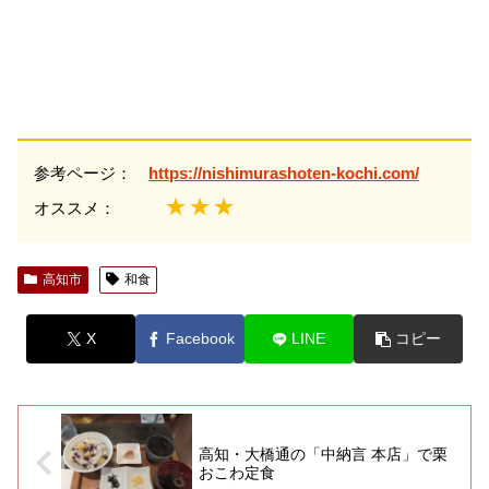
参考ページ：
https://nishimurashoten-kochi.com/
★★★
オススメ：
高知市
和食
X
Facebook
LINE
コピー
高知・大橋通の「中納言 本店」で栗
おこわ定食