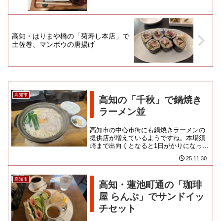
高知・はりまや橋の「菊寿し本店」で
土佐巻、マンボウの唐揚げ
高知市
高知の「千秋」で鍋焼き
ラーメン並
高知市の中心市街にも鍋焼きラーメンの
提供店が増えているようですね。本場須
崎まで出向くとなると1日がかりになって
しまうので、手近なところでいただける
25.11.30
のは助かります。地場の専門...
高知市
高知・蓮池町通の「珈琲
屋 らんぷ」でサンドイッ
チセット