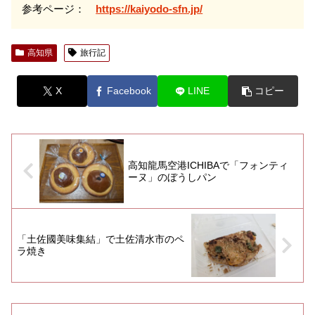
参考ページ：
https://kaiyodo-sfn.jp/
高知県
旅行記
X
Facebook
LINE
コピー
高知龍馬空港ICHIBAで「フォンティ
ーヌ」のぼうしパン
「土佐國美味集結」で土佐清水市のペ
ラ焼き