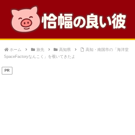
ホーム
旅先
高知県
高知・南国市の「海洋堂
SpaceFactoryなんこく」を覗いてきたよ
PR