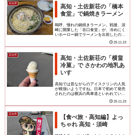
高知県
高知・土佐新荘の「橋本
食堂」で鍋焼きラーメン
嗚呼、憧れの鍋焼きラーメン。戦後、須
崎に開業した「谷口食堂」が、冷めにく
いホーロー鍋でラーメンを出前したのが
事始めなんだって。港町であるご当地で
25.11.23
は、安くて旨くて体の温まる ...
高知県
高知・土佐新荘の「横畠
冷菓」で さかわの地乳あ
いす
高知では昔ながらのアイスクリンの人気
が根強いようですね。日本で初めて発売
されたのは横浜の馬車道といわれている
ので、あいすくりんという名称には馴染
25.11.23
みがあるのですが、我々世代に...
高知県
【食べ旅・高知編】よっ
ちゃれ 高知・須崎