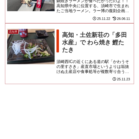
鍋焼きラーメンが食べたかったのよ！！
高知県中央に位置する、須崎市で生まれ
たご当地ラーメン。ラー博の復刻企画で
いただいて以来、いつか現地で食べてみ
25.11.22
26.06.11
たいなと憧れていたのです。高...
高知県
高知・土佐新荘の「多田
水産」で わら焼き 鰹た
たき
須崎西ICの近くにある道の駅「かわうそ
の里すさき」産直市場というよりは垢抜
けぬ土産店や食事処等が複数寄り合うタ
イプの、あんまり大きくはない道の駅で
25.11.23
す。中に入ると、こころなし...