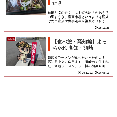
たき
須崎西ICの近くにある道の駅「かわうそ
の里すさき」産直市場というよりは垢抜
けぬ土産店や食事処等が複数寄り合うタ
イプの、あんまり大きくはない道の駅で
25.11.23
す。中に入ると、こころなし...
高知県
【食べ旅・高知編】よっ
ちゃれ 高知・須崎
鍋焼きラーメンが食べたかったのよ！！
高知県中央に位置する、須崎市で生まれ
たご当地ラーメン。ラー博の復刻企画で
いただいて以来、いつか現地で食べてみ
25.11.22
26.06.11
たいなと憧れていたのです。高...