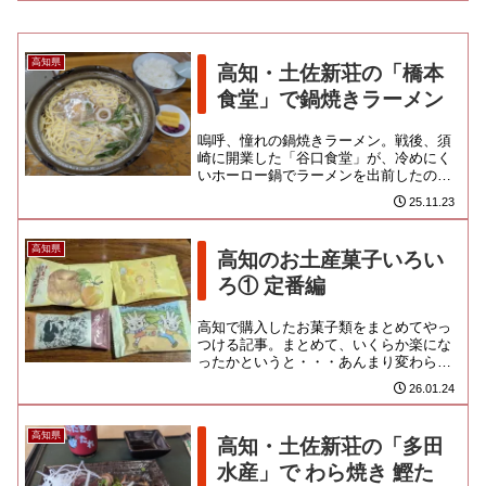
高知県
高知・土佐新荘の「橋本
食堂」で鍋焼きラーメン
嗚呼、憧れの鍋焼きラーメン。戦後、須
崎に開業した「谷口食堂」が、冷めにく
いホーロー鍋でラーメンを出前したのが
事始めなんだって。港町であるご当地で
25.11.23
は、安くて旨くて体の温まる ...
高知県
高知のお土産菓子いろい
ろ① 定番編
高知で購入したお菓子類をまとめてやっ
つける記事。まとめて、いくらか楽にな
ったかというと・・・あんまり変わらん
ような気もします。長ぇから読み手も大
26.01.24
変だよね。。まずは「浜幸」売...
高知県
高知・土佐新荘の「多田
水産」で わら焼き 鰹た