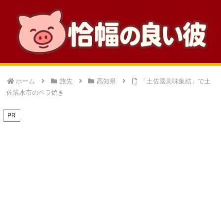
ホーム
旅先
高知県
「土佐國美味集結」で土
佐清水市のペラ焼き
PR