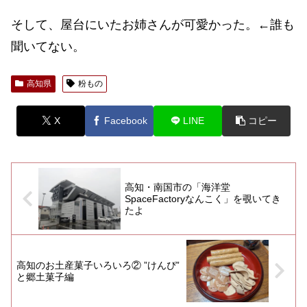
そして、屋台にいたお姉さんが可愛かった。←誰も
聞いてない。
高知県
粉もの
X
Facebook
LINE
コピー
高知・南国市の「海洋堂
SpaceFactoryなんこく」を覗いてき
たよ
高知のお土産菓子いろいろ② ”けんぴ”
と郷土菓子編