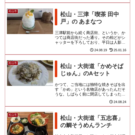
とっては幻のスナック...
松山市
松山・三津「喫茶 田中
戸」の あまなつ
三津駅前から続く商店街、というか、か
つては商店街だった通り。その殆どがシ
ャッターを下ろしており、平日は人影も
ほぼ無いような状況でしたが、近年はこ
24.08.19
25.01.16
の地を気に入って移住してくる...
松山市
松山・大街道「かめそば
じゅん」のAセット
かつて、ご当地には独特な焼きそばを出
す「かめ」という名物店があったんだそ
うな。しばらく前に閉店してしまったら
しいのだけど、その後、かめそば、かめ
24.08.24
風焼きそば、松山焼きそばなど...
松山市
松山・大街道「五志喜」
の鯛そうめんランチ