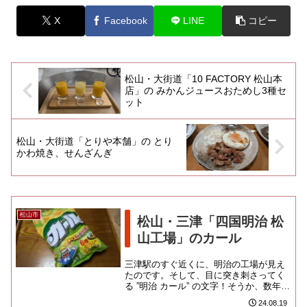
X
Facebook
LINE
コピー
松山・大街道「10 FACTORY 松山本
店」の みかんジュースおためし3種セ
ット
松山・大街道「とりや本舗」の とり
かわ焼き、せんざんぎ
松山市
松山・三津「四国明治 松
山工場」のカール
三津駅のすぐ近くに、明治の工場が見え
たのです。そして、目に突き刺さってく
る ”明治 カール” の文字！そうか、数年前
に中部以東での販売が終了して、我々に
24.08.19