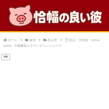
ホーム
旅先
松山市
松山・大街道「noma-
noma」の愛媛産カラマンダリンジュース
PR