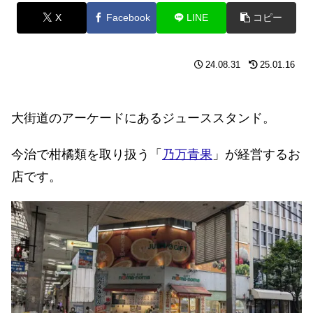
X
Facebook
LINE
コピー
24.08.31
25.01.16
大街道のアーケードにあるジューススタンド。
今治で柑橘類を取り扱う「
乃万青果
」が経営するお
店です。