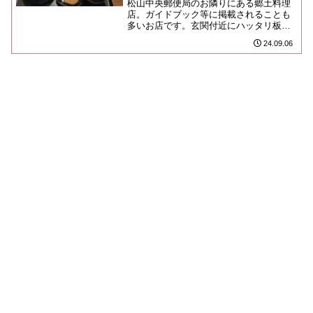
松山中央郵便局のお隣りにある郷土料理
店。ガイドブック等に掲載されることも
多いお店です。玄関付近にハッタリ板を
貼り、フィール・ザ・ヒストリーを漂わ
24.09.06
せておりますが、実体はくたび...