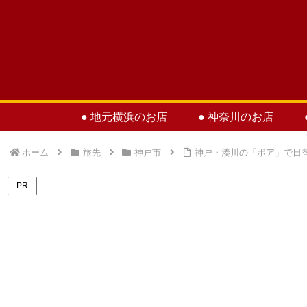
● 地元横浜のお店
● 神奈川のお店
ホーム
旅先
神戸市
神戸・湊川の「ボア」で日
PR