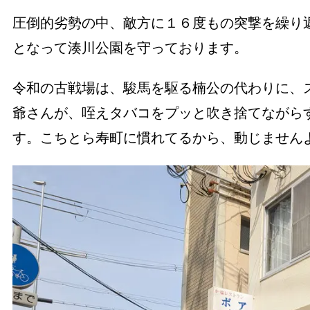
圧倒的劣勢の中、敵方に１６度もの突撃を繰り
となって湊川公園を守っております。
令和の古戦場は、駿馬を駆る楠公の代わりに、
爺さんが、咥えタバコをプッと吹き捨てながら
す。こちとら寿町に慣れてるから、動じませ