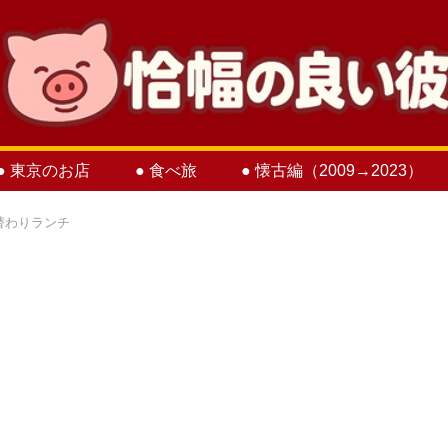
● 東京のお店
● 食べ旅
● 懐古編（2009→2023）
替わりランチ