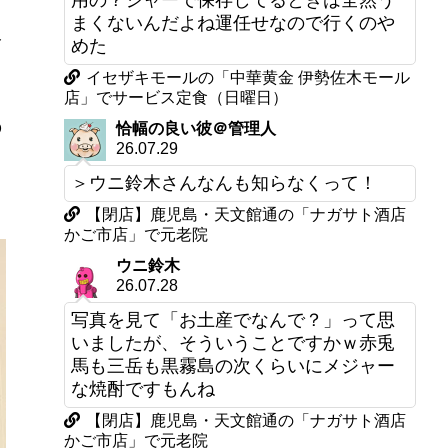
用の？ジャーで保存してるときは全然う
まくないんだよね運任せなので行くのや
像
めた
イセザキモールの「中華黄金 伊勢佐木モール
店」でサービス定食（日曜日）
の
恰幅の良い彼＠管理人
26.07.29
＞ウニ鈴木さんなんも知らなくって！
【閉店】鹿児島・天文館通の「ナガサト酒店
かご市店」で元老院
ウニ鈴木
26.07.28
写真を見て「お土産でなんで？」って思
いましたが、そういうことですかｗ赤兎
馬も三岳も黒霧島の次くらいにメジャー
な焼酎ですもんね
【閉店】鹿児島・天文館通の「ナガサト酒店
かご市店」で元老院