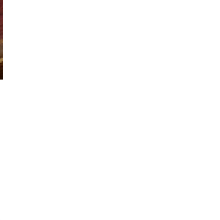
、
山
外