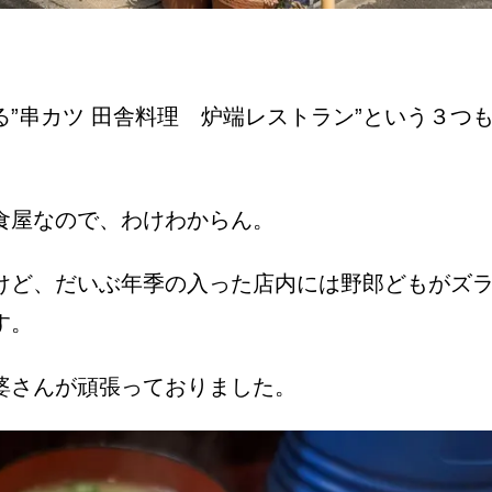
”串カツ 田舎料理 炉端レストラン”という３つ
洋食屋なので、わけわからん。
けど、だいぶ年季の入った店内には野郎どもがズ
です。
婆さんが頑張っておりました。