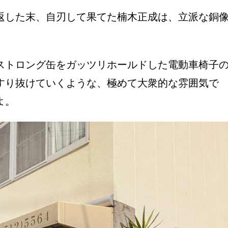
返した末、自刃して果てた楠木正成は、立派な銅
ストロング缶をガッツリホールドした電動車椅子
すり抜けていくような、極めて大衆的な雰囲気で
んよ。