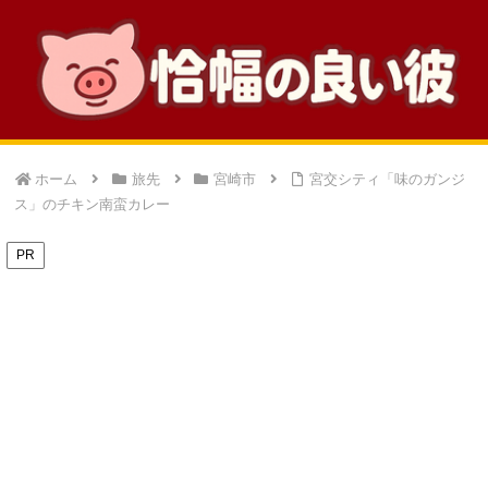
ホーム
旅先
宮崎市
宮交シティ「味のガンジ
ス」のチキン南蛮カレー
PR