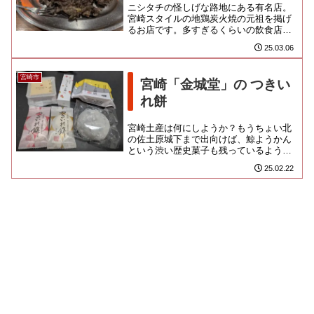
ニシタチの怪しげな路地にある有名店。
宮崎スタイルの地鶏炭火焼の元祖を掲げ
るお店です。多すぎるくらいの飲食店が
軒を連ねる歓楽街でありますが、行列を
25.03.06
作るほどの人気店は決して多く...
宮崎市
宮崎「金城堂」の つきい
れ餅
宮崎土産は何にしようか？もうちょい北
の佐土原城下まで出向けば、鯨ようかん
という渋い歴史菓子も残っているようで
すが、現在の中心市街は明治以降の都市
25.02.22
なので、むしろ近代的な洋菓子...