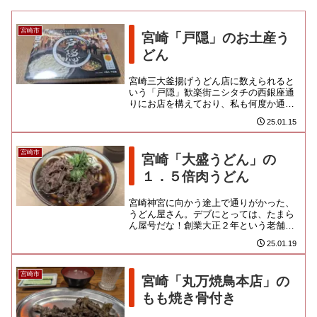
宮崎市
宮崎「戸隠」のお土産う
どん
宮崎三大釜揚げうどん店に数えられると
いう「戸隠」歓楽街ニシタチの西銀座通
りにお店を構えており、私も何度か通り
がかったのだけど、夜から営業の開店時
25.01.15
間を待ってらんなくって！！ ...
宮崎市
宮崎「大盛うどん」の
１．５倍肉うどん
宮崎神宮に向かう途上で通りがかった、
うどん屋さん。デブにとっては、たまら
ん屋号だな！創業大正２年という老舗み
たいです。表通りは江平商店街という、
25.01.19
だいぶ元気のなくなっちゃった...
宮崎市
宮崎「丸万焼鳥本店」の
もも焼き骨付き